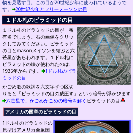
物を見透す目。この目が20世紀少年に使われているようで
す。
20世紀少年とフリーメーソンの目
１ドル札のピラミッドの目
１ドル札のピラミッドの目が一番
有名でしょう。右の画像をクリッ
クしてみてください。ピラミッド
の目とmasonメイソンを結ぶと六
芒星があらわれます。１ドル札に
ピラミッドの絵が使われたのは、
1935年からです。
1ドル札のピラ
ミッドの目
かごめ歌の歌詞を六文字ずつ区切
りると「ピラミッドの目の威圧す」という暗号が浮かびます
六芒星で、かごめかごめの暗号を解く
ピラミッドの目
アメリカの国章のピラミッドの目
1ドル札のピラミッドの
原型はアメリカ合衆国