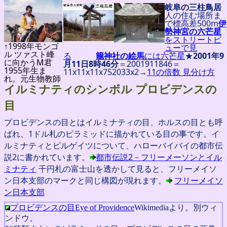
岐阜の三柱鳥居
人の住む場所ま
で標高差500m
伊
勢神宮の六芒星
をストリートビ
↑1998年モンゴ
ューで見
ル ツァスト峰
る
籠神社の絵馬
には六芒星
★
2001年9
に向かうM君
月11日8時46分
＝2001911846＝
1955年生ま
11x11x11x752033x2→
11の倍数 見分け方
れ。元生物教師
イルミナティのシンボル プロビデンスの
目
プロビデンスの目とはイルミナティの目、ホルスの目とも呼
ばれ、1ドル札のピラミッドに描かれている目の事です。イ
ルミナティとビルゲイツについて、ハローバイバイの都市伝
説2に書かれています。
都市伝説2－フリーメーソンとイル
ミナティ
千円札の富士山を透かして見ると、フリーメイソ
ン日本支部のマークと同じ構図が現れます。
フリーメイソ
ン日本支部
プロビデンスの目Eye of Providence
Wikimediaより。別ウィ
ンドウ。