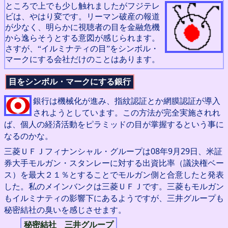
ところで上でも少し触れましたがフジテレ
ビは、やはり変です。リーマン破産の報道
が少なく、明らかに視聴者の目を金融危機
から逸らそうとする意図が感じられます。
さすが、“イルミナティの目”をシンボル・
マークにする会社だけのことはあります。
目をシンボル・マークにする銀行
銀行は機械化が進み、指紋認証とか網膜認証が導入
されようとしています。この方法が完全実施されれ
ば、個人の経済活動をピラミッドの目が掌握するという事に
なるのかな。
三菱ＵＦＪフィナンシャル・グループは08年9月29日、米証
券大手モルガン・スタンレーに対する出資比率（議決権ベー
ス）を最大２１％とすることでモルガン側と合意したと発表
した。私のメインバンクは三菱ＵＦＪです。三菱もモルガン
もイルミナティの影響下にあるようですが、三井グループも
秘密結社の臭いを感じさせます。
秘密結社 三井グループ