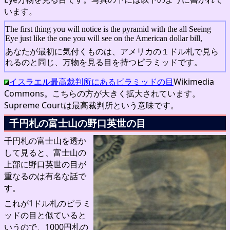
います。
The first thing you will notice is the pyramid with the all Seeing
Eye just like the one you will see on the American dollar bill,
あなたが最初に気付くものは、アメリカの１ドル札で見ら
れるのと同じ、万物を見る目を持つピラミッドです。
イスラエル最高裁判所にあるピラミッドの目
Wikimedia
Commons。こちらの方が大きく拡大されています。
Supreme Courtは最高裁判所という意味です。
千円札の富士山の野口英世の目
千円札の富士山を透か
して見ると、富士山の
上部に野口英世の目が
重なるのは有名な話で
す。
これが1ドル札のピラミ
ッドの目と似ていると
いうので、1000円札の