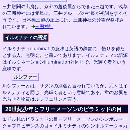
三井財閥の出身は、京都の越後屋からできた三越です。浅草
の三囲神社には元旦に、三井グループの社長が初詣をするそ
うです。 日本橋三越の屋上には、三囲神社の分霊が祭祀さ
れています。
三囲神社
イルミナティの語源
イルミナティilluminatiの意味は英語の辞書に、悟りを得た
とする人。光明会。と書いてあります。イルミナティの語源
はイルミネーションilluminationと同じで、光輝く者という
意味です。
ルシファー
ルシファーとは、サタンの別名と言われているが、元々はイ
ルミナティと同じ、光輝く者という意味である。蛍のお尻を
光らせる物質はルシフェリンと言う。
20世紀少年とフリーメーソンのピラミッドの目
１ドル札のピラミッドの目＝フリーメーソンのシンボルマー
ク＝プロビデンスの目＝イルミナティのシンボルマーク＝万