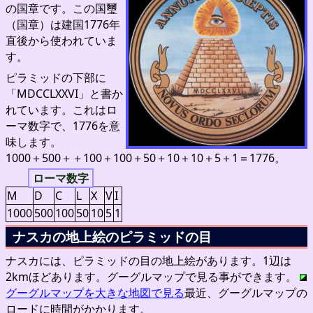
の国章です。この国璽
（国章）は建国1776年
直後から使われていま
す。
ピラミッドの下部に
「MDCCLXXVI」と書か
れています。これはロ
ーマ数字で、1776を意
味します。
1000＋500＋＋100＋100＋50＋10＋10＋5＋1＝1776。
ローマ数字
M
D
C
L
X
V
I
1000
500
100
50
10
5
1
ナスカの地上絵のピラミッドの目
ナスカには、ピラミッドの目の地上絵があります。1辺は
2kmほどあります。グーグルマップで見る事ができます。
グーグルマップを大きな地図で見る
最近、グーグルマップの
ロードに時間がかかります。