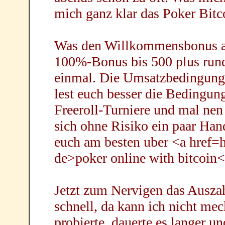
mich ganz klar das Poker Bitc
Was den Willkommensbonus an
100%-Bonus bis 500 plus rund 
einmal. Die Umsatzbedingung b
lest euch besser die Bedingung
Freeroll-Turniere und mal nen
sich ohne Risiko ein paar Han
euch am besten uber <a href=ht
de>poker online with bitcoin</
Jetzt zum Nervigen das Auszahl
schnell, da kann ich nicht me
probierte, dauerte es langer un