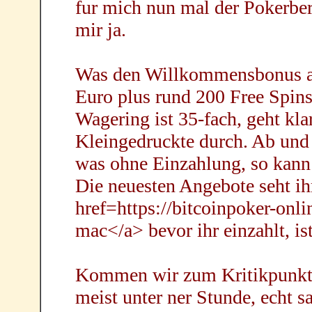
fur mich nun mal der Pokerber
mir ja.
Was den Willkommensbonus an
Euro plus rund 200 Free Spins
Wagering ist 35-fach, geht kla
Kleingedruckte durch. Ab und 
was ohne Einzahlung, so kann 
Die neuesten Angebote seht ihr
href=https://bitcoinpoker-onli
mac</a> bevor ihr einzahlt, ist
Kommen wir zum Kritikpunkt 
meist unter ner Stunde, echt s