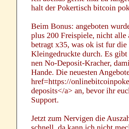
halt der Pokertisch bitcoin po
Beim Bonus: angeboten wurde
plus 200 Freispiele, nicht al
betragt x35, was ok ist fur die
Kleingedruckte durch. Es gibt
nen No-Deposit-Kracher, damit
Hande. Die neuesten Angebote 
href=https://onlinebitcoinpok
deposits</a> an, bevor ihr euch
Support.
Jetzt zum Nervigen die Auszahl
schnell, da kann ich nicht me