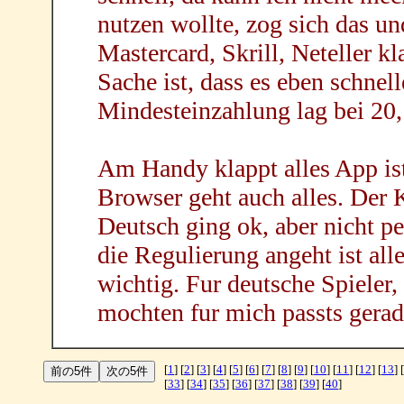
nutzen wollte, zog sich das u
Mastercard, Skrill, Neteller k
Sache ist, dass es eben schnel
Mindesteinzahlung lag bei 20,
Am Handy klappt alles App is
Browser geht auch alles. Der 
Deutsch ging ok, aber nicht pe
die Regulierung angeht ist all
wichtig. Fur deutsche Spieler,
mochten fur mich passts gerad
[
1
] [
2
] [
3
] [
4
] [
5
] [
6
] [
7
] [
8
] [
9
] [
10
] [
11
] [
12
] [
13
] [
[
33
] [
34
] [
35
] [
36
] [
37
] [
38
] [
39
] [
40
]