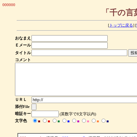
000000
「千の言
[
トップに戻る
] [
おなまえ
Ｅメール
タイトル
コメント
ＵＲＬ
添付File
暗証キー
(英数字で8文字以内)
文字色
■
■
■
■
■
■
■
■