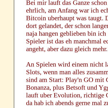
Bei mir lauft das Ganze schon
ehrlich, am Anfang war ich ech
Bitcoin uberhaupt was taugt.
dort gelandet, der schon lange
naja hangen geblieben bin ich
Spieler ist das eh manchmal e
angeht, aber dazu gleich mehr.
An Spielen wird einem nicht l
Slots, wenn man alles zusamm
sind am Start: Play'n GO mit
Bonanza, plus Betsoft und Ygg
lauft uber Evolution, richtig
da hab ich abends gerne mal zu