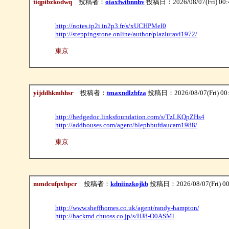
tiqpibzkodwq
投稿者：
oiaxfwibnnhv
投稿日：2026/08/07(Fri) 00
http://notes.ip2i.in2p3.fr/s/xUCHPMeI0
http://steppingstone.online/author/plazluravi1972/
東京
yijddhkmhhsr
投稿者：
tmaxndlzbfza
投稿日：2026/08/07(Fri) 00
http://hedgedoc.linksfoundation.com/s/TzLKQpZHs4
http://addhouses.com/agent/blephbufdaucam1988/
東京
mmdcufpxbpcr
投稿者：
kdniinzkojkb
投稿日：2026/08/07(Fri) 00
http://www.sheffhomes.co.uk/agent/randy-hampton/
http://hackmd.chuoss.co.jp/s/HJ8-O0ASMl