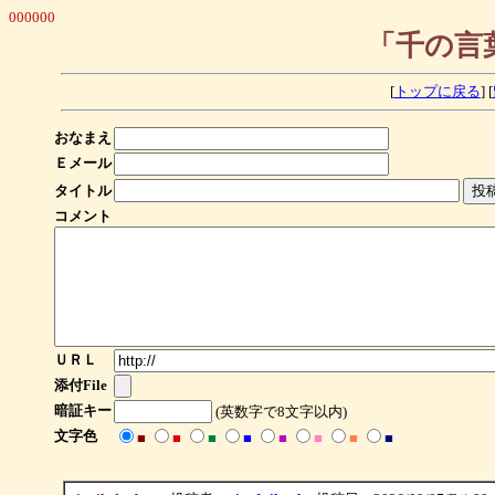
000000
「千の言
[
トップに戻る
] [
おなまえ
Ｅメール
タイトル
コメント
ＵＲＬ
添付File
暗証キー
(英数字で8文字以内)
文字色
■
■
■
■
■
■
■
■