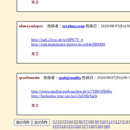
東京
obneaymkqxsv
投稿者：
txxzfmxcszqa
投稿日：2026/08/07(Fri) 0
http://pad.c3voc.de/s/eDPb7Y_rj
http://pad.demokratie-dialog.de/s/r64eSI89M0
東京
qruzllnuzshz
投稿者：
sgqfqjcmuhlw
投稿日：2026/08/07(Fri) 00:
http://notes.medien.rwth-aachen.de/s/75B6yFB46q
http://hedgedoc.irisc.uni.lu/s/2uQXbYaOt
東京
[
1
] [
2
] [
3
] [
4
] [
5
] [
6
] [
7
] [
8
] [
9
] [
10
] [
11
] [
12
] [
13
] [
[
33
] [
34
] [
35
] [
36
] [
37
] [
38
] [
39
] [
40
]