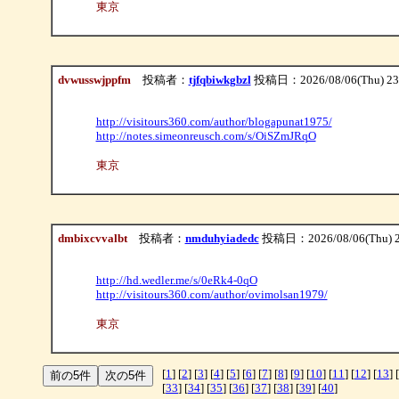
東京
dvwusswjppfm
投稿者：
tjfqbiwkgbzl
投稿日：2026/08/06(Thu) 23
http://visitours360.com/author/blogapunat1975/
http://notes.simeonreusch.com/s/OiSZmJRqO
東京
dmbixcvvalbt
投稿者：
nmduhyiadedc
投稿日：2026/08/06(Thu) 2
http://hd.wedler.me/s/0eRk4-0qO
http://visitours360.com/author/ovimolsan1979/
東京
[
1
] [
2
] [
3
] [
4
] [
5
] [
6
] [
7
] [
8
] [
9
] [
10
] [
11
] [
12
] [
13
] [
[
33
] [
34
] [
35
] [
36
] [
37
] [
38
] [
39
] [
40
]