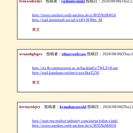
fvnxwsdezdyi
投稿者：
ygdnqtsvnmkt
投稿日：2026/08/06(Thu) 2
http://notes.medien.rwth-aachen.de/s/AVf5NzM4OA
http://pad.darmstadt.social/s/t4Q-SQHm_M
東京
ovuaohgfsgex
投稿者：
efmavwzfecaw
投稿日：2026/08/06(Thu) 2
http://its.fh-campuswien.ac.at/hackmd/s/7WLZy8-am
http://pad.kanthaus.online/s/zosAkeZ256
東京
ksviuytskjvy
投稿者：
kymukmcpwxkl
投稿日：2026/08/06(Thu) 2
http://sure-tru-realtor-industry.com/agent/robin-clark/
http://notes.medien.rwth-aachen.de/s/AVf5NzM4OA