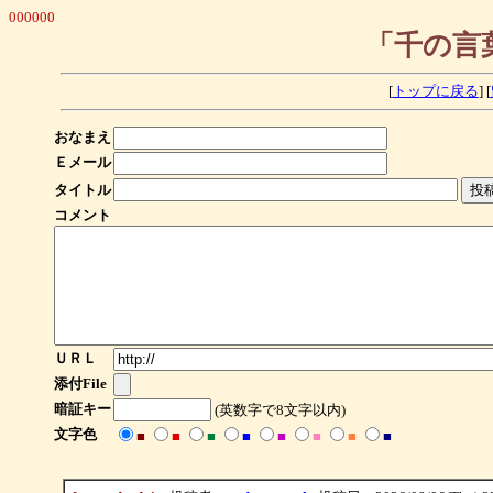
000000
「千の言
[
トップに戻る
] [
おなまえ
Ｅメール
タイトル
コメント
ＵＲＬ
添付File
暗証キー
(英数字で8文字以内)
文字色
■
■
■
■
■
■
■
■