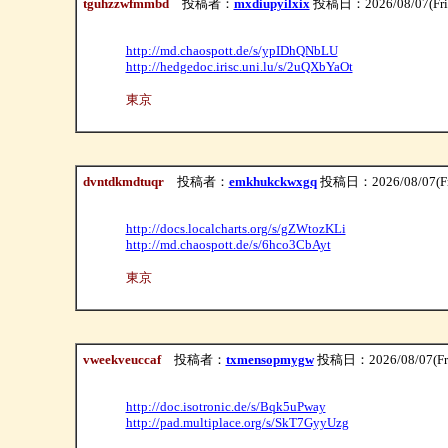
tguhzzwfmmbd
投稿者：
mxdiupyilxix
投稿日：2026/08/07(Fri)
http://md.chaospott.de/s/ypIDhQNbLU
http://hedgedoc.irisc.uni.lu/s/2uQXbYaOt
東京
dvntdkmdtuqr
投稿者：
emkhukckwxgq
投稿日：2026/08/07(Fri
http://docs.localcharts.org/s/gZWtozKLi
http://md.chaospott.de/s/6hco3CbAyt
東京
vweekveuccaf
投稿者：
txmensopmygw
投稿日：2026/08/07(Fri
http://doc.isotronic.de/s/Bqk5uPway
http://pad.multiplace.org/s/SkT7GyyUzg