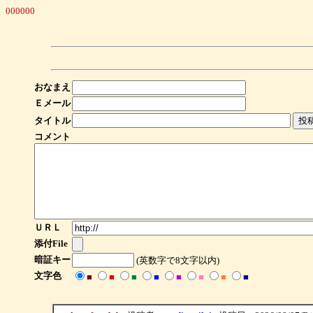
000000
おなまえ
Ｅメール
タイトル
コメント
ＵＲＬ
添付File
暗証キー
(英数字で8文字以内)
文字色
■
■
■
■
■
■
■
■