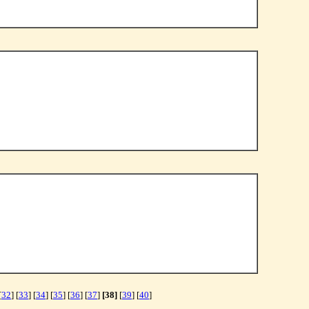
[
32
] [
33
] [
34
] [
35
] [
36
] [
37
]
[38]
[
39
] [
40
]