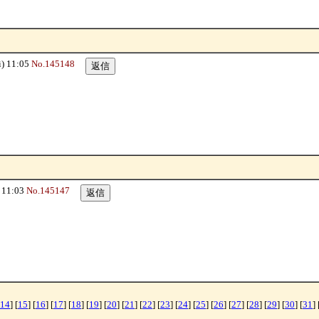
) 11:05
No.145148
 11:03
No.145147
14
] [
15
] [
16
] [
17
] [
18
] [
19
] [
20
] [
21
] [
22
] [
23
] [
24
] [
25
] [
26
] [
27
] [
28
] [
29
] [
30
] [
31
] 