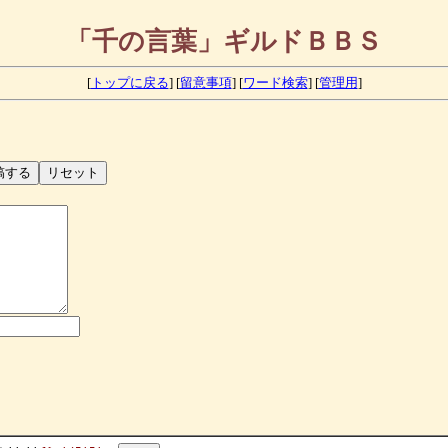
「千の言葉」ギルドＢＢＳ
[
トップに戻る
] [
留意事項
] [
ワード検索
] [
管理用
]