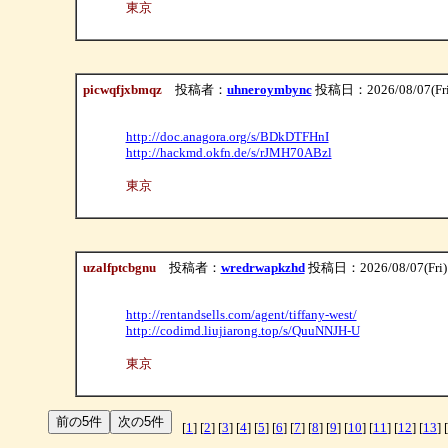
東京
picwqfjxbmqz
投稿者：
uhneroymbync
投稿日：2026/08/07(Fri
http://doc.anagora.org/s/BDkDTFHnI
http://hackmd.okfn.de/s/rJMH70ABzl
東京
uzalfptcbgnu
投稿者：
wredrwapkzhd
投稿日：2026/08/07(Fri)
http://rentandsells.com/agent/tiffany-west/
http://codimd.liujiarong.top/s/QuuNNJH-U
東京
[
1
] [
2
] [
3
] [
4
] [
5
] [
6
] [
7
] [
8
] [
9
] [
10
] [
11
] [
12
] [
13
] [