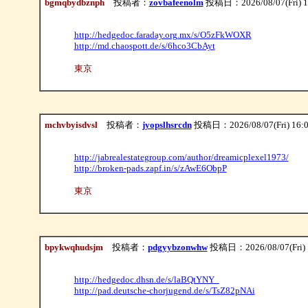
bgmqbydbznph
投稿者：
zovbafeenolm
投稿日：2026/08/07(Fri) 1
http://hedgedoc.faraday.org.mx/s/O5zFkWOXR
http://md.chaospott.de/s/6hco3CbAyt
東京
mchvbyisdvsl
投稿者：
jyopslhsrcdn
投稿日：2026/08/07(Fri) 16:
http://jabrealestategroup.com/author/dreamicplexel1973/
http://broken-pads.zapf.in/s/zAwE6ObpP
東京
bpykwqhudsjm
投稿者：
pdgyybzonwhw
投稿日：2026/08/07(Fri) 
http://hedgedoc.dhsn.de/s/laBQtYNY_
http://pad.deutsche-chorjugend.de/s/TsZ82pNAi