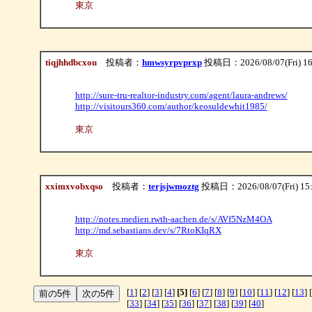
東京
tiqjhhdbcxou
投稿者：
hmwsyrpvprxp
投稿日：2026/08/07(Fri) 16
http://sure-tru-realtor-industry.com/agent/laura-andrews/
http://visitours360.com/author/keosuldewhit1985/
東京
xximxvobxqso
投稿者：
terjsjwmoztg
投稿日：2026/08/07(Fri) 15
http://notes.medien.rwth-aachen.de/s/AVf5NzM4OA
http://md.sebastians.dev/s/7RtoKIqRX
東京
[
1
] [
2
] [
3
] [
4
]
[5]
[
6
] [
7
] [
8
] [
9
] [
10
] [
11
] [
12
] [
13
] [
[
33
] [
34
] [
35
] [
36
] [
37
] [
38
] [
39
] [
40
]