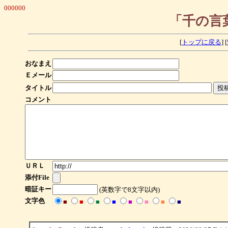
000000
「千の言
[
トップに戻る
] [
おなまえ
Ｅメール
タイトル
コメント
ＵＲＬ
添付File
暗証キー
(英数字で8文字以内)
文字色
■
■
■
■
■
■
■
■