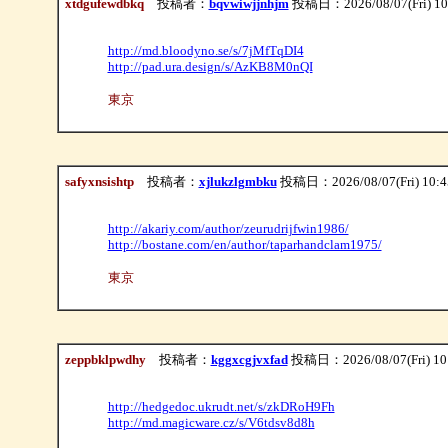
xtdgufewdbkq
投稿者：
bqvwiwjjnhjm
投稿日：2026/08/07(Fri) 10
http://md.bloodyno.se/s/7jMfTqDI4
http://pad.ura.design/s/AzKB8M0nQI
東京
safyxnsishtp
投稿者：
xjlukzlgmbku
投稿日：2026/08/07(Fri) 10:
http://akariy.com/author/zeurudrijfwin1986/
http://bostane.com/en/author/taparhandclam1975/
東京
zeppbklpwdhy
投稿者：
kggxcgjvxfad
投稿日：2026/08/07(Fri) 10
http://hedgedoc.ukrudt.net/s/zkDRoH9Fh
http://md.magicware.cz/s/V6tdsv8d8h