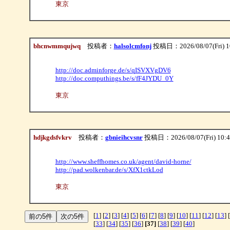
東京
bhcnwmmqujwq
投稿者：
halsolcmfonj
投稿日：2026/08/07(Fri) 1
http://doc.adminforge.de/s/qISVXVgDV6
http://doc.computhings.be/s/fF4JYDU_0Y
東京
hdjkgdsfvkrv
投稿者：
gbnieihcvsnr
投稿日：2026/08/07(Fri) 10:
http://www.sheffhomes.co.uk/agent/david-horne/
http://pad.wolkenbar.de/s/XfX1ctkLod
東京
[
1
] [
2
] [
3
] [
4
] [
5
] [
6
] [
7
] [
8
] [
9
] [
10
] [
11
] [
12
] [
13
] [
[
33
] [
34
] [
35
] [
36
]
[37]
[
38
] [
39
] [
40
]