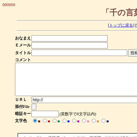
000000
「千の言
[
トップに戻る
] [
おなまえ
Ｅメール
タイトル
コメント
ＵＲＬ
添付File
暗証キー
(英数字で8文字以内)
文字色
■
■
■
■
■
■
■
■