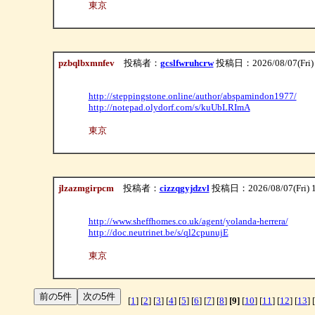
東京
pzbqlbxmnfev
投稿者：
gcslfwruhcrw
投稿日：2026/08/07(Fri) 
http://steppingstone.online/author/abspamindon1977/
http://notepad.olydorf.com/s/kuUbLRImA
東京
jlzazmgirpcm
投稿者：
cizzqgyjdzvl
投稿日：2026/08/07(Fri) 
http://www.sheffhomes.co.uk/agent/yolanda-herrera/
http://doc.neutrinet.be/s/ql2cpunujE
東京
[
1
] [
2
] [
3
] [
4
] [
5
] [
6
] [
7
] [
8
]
[9]
[
10
] [
11
] [
12
] [
13
] [