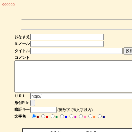
000000
おなまえ
Ｅメール
タイトル
コメント
ＵＲＬ
添付File
暗証キー
(英数字で8文字以内)
文字色
■
■
■
■
■
■
■
■