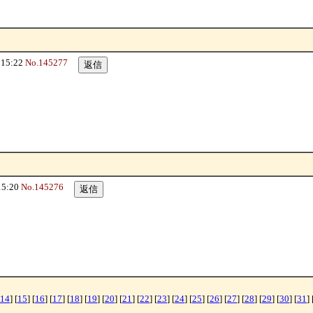
15:22
No.145277
15:20
No.145276
14
] [
15
] [
16
] [
17
] [
18
] [
19
] [
20
] [
21
] [
22
] [
23
] [
24
] [
25
] [
26
] [
27
] [
28
] [
29
] [
30
] [
31
] 