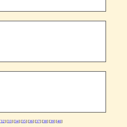
[
32
] [
33
] [
34
] [
35
] [
36
] [
37
] [
38
] [
39
] [
40
]