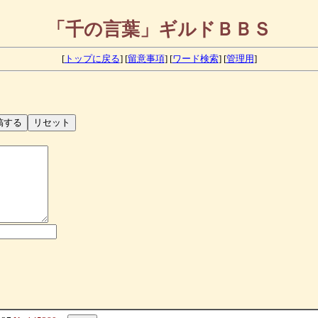
「千の言葉」ギルドＢＢＳ
[
トップに戻る
] [
留意事項
] [
ワード検索
] [
管理用
]