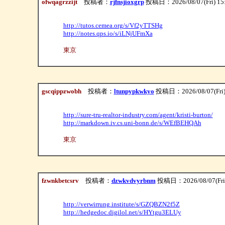
ofwqagrzzijt
投稿者：
rjfnsjioxgrp
投稿日：2026/08/07(Fri) 15
http://tutos.cemea.org/s/Vf2yTTSHg
http://notes.qps.io/s/iLNjUFmXa
東京
gscqippzwobh
投稿者：
ltunpypkwkyo
投稿日：2026/08/07(Fri)
http://sure-tru-realtor-industry.com/agent/kristi-burton/
http://markdown.iv.cs.uni-bonn.de/s/WEfBEHQAh
東京
fzwnkbetcsrv
投稿者：
dzwkvdvyrbnm
投稿日：2026/08/07(Fri)
http://verwirrung.institute/s/GZQBZN2f5Z
http://hedgedoc.digilol.net/s/HYtgu3ELUy