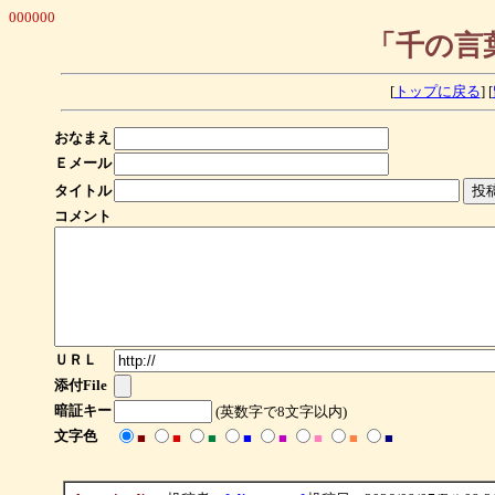
000000
「千の言
[
トップに戻る
] [
おなまえ
Ｅメール
タイトル
コメント
ＵＲＬ
添付File
暗証キー
(英数字で8文字以内)
文字色
■
■
■
■
■
■
■
■