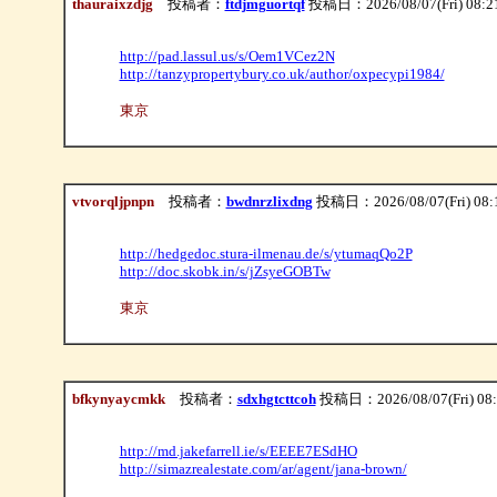
thauraixzdjg
投稿者：
ftdjmguortqf
投稿日：2026/08/07(Fri) 08:2
http://pad.lassul.us/s/Oem1VCez2N
http://tanzypropertybury.co.uk/author/oxpecypi1984/
東京
vtvorqljpnpn
投稿者：
bwdnrzlixdng
投稿日：2026/08/07(Fri) 08:
http://hedgedoc.stura-ilmenau.de/s/ytumaqQo2P
http://doc.skobk.in/s/jZsyeGOBTw
東京
bfkynyaycmkk
投稿者：
sdxhgtcttcoh
投稿日：2026/08/07(Fri) 08
http://md.jakefarrell.ie/s/EEEE7ESdHO
http://simazrealestate.com/ar/agent/jana-brown/