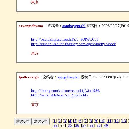
東京
arxozmdbxsme
投稿者：
samboygptohl
投稿日：2026/08/07(Fri) 0
http://pad.darmstadt.social/s/c_SOlWwC78
http://sure-tru-realtor-industry.com/agent/kathy-wood/
東京
lputfeeartgh
投稿者：
ynpgdbvapkfi
投稿日：2026/08/07(Fri) 08:
http://akariy.com/author/zeurudrijfwin1986/
http://hackmd.h3n.eu/s/pPq090ZhG_
東京
[
1
] [
2
] [
3
] [
4
] [
5
] [
6
] [
7
] [
8
] [
9
] [
10
] [
11
] [
12
] [
13
] [
[
33
]
[34]
[
35
] [
36
] [
37
] [
38
] [
39
] [
40
]