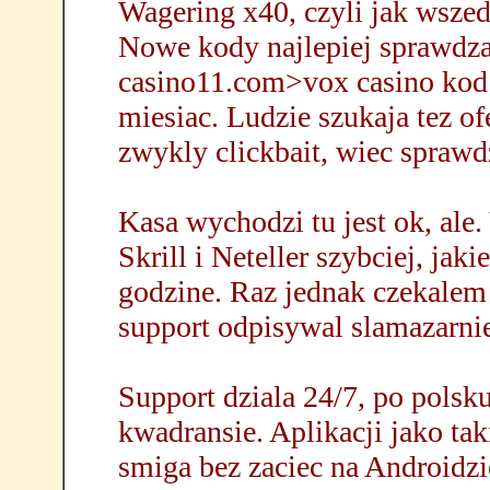
Wagering x40, czyli jak wszedz
Nowe kody najlepiej sprawdzac
casino11.com>vox casino kod 
miesiac. Ludzie szukaja tez ofe
zwykly clickbait, wiec sprawdz
Kasa wychodzi tu jest ok, ale.
Skrill i Neteller szybciej, jak
godzine. Raz jednak czekalem t
support odpisywal slamazarnie
Support dziala 24/7, po polsk
kwadransie. Aplikacji jako taki
smiga bez zaciec na Androidzie