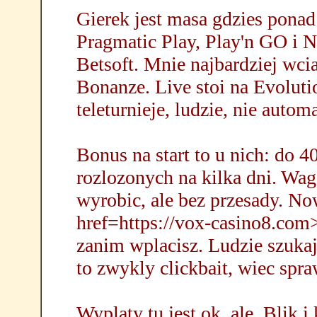
Gierek jest masa gdzies ponad
Pragmatic Play, Play'n GO i Ne
Betsoft. Mnie najbardziej wc
Bonanze. Live stoi na Evolutio
teleturnieje, ludzie, nie automa
Bonus na start to u nich: do 
rozlozonych na kilka dni. Wage
wyrobic, ale bez przesady. N
href=https://vox-casino8.co
zanim wplacisz. Ludzie szukaja
to zwykly clickbait, wiec spra
Wyplaty tu jest ok, ale. Blik i