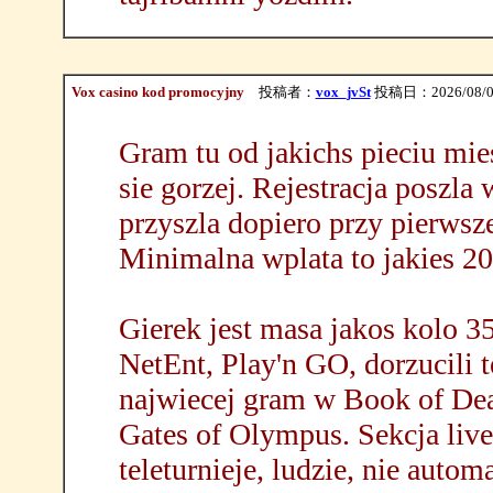
Vox casino kod promocyjny
投稿者：
vox_jvSt
投稿日：2026/08/05
Gram tu od jakichs pieciu mi
sie gorzej. Rejestracja poszla
przyszla dopiero przy pierwsz
Minimalna wplata to jakies 20 
Gierek jest masa jakos kolo 3
NetEnt, Play'n GO, dorzucili t
najwiecej gram w Book of Dea
Gates of Olympus. Sekcja live 
teleturnieje, ludzie, nie autom