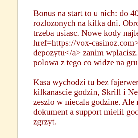
Bonus na start to u nich: do 
rozlozonych na kilka dni. Obro
trzeba usiasc. Nowe kody najl
href=https://vox-casinoz.com
depozytu</a> zanim wplacisz. 
polowa z tego co widze na gr
Kasa wychodzi tu bez fajerwer
kilkanascie godzin, Skrill i Ne
zeszlo w niecala godzine. Ale 
dokument a support mielil go
zgrzyt.