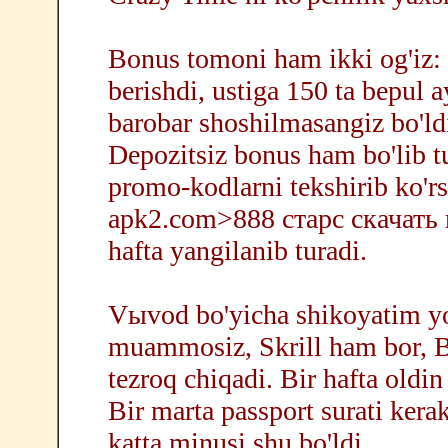
Bonus tomoni ham ikki og'iz: 
berishdi, ustiga 150 ta bepul
barobar shoshilmasangiz bo'ldi,
Depozitsiz bonus ham bo'lib t
promo-kodlarni tekshirib ko'rs
apk2.com>888 старс скачать н
hafta yangilanib turadi.
Vыvod bo'yicha shikoyatim yo
muammosiz, Skrill ham bor, Bi
tezroq chiqadi. Bir hafta oldi
Bir marta passport surati kera
katta minusi shu bo'ldi.