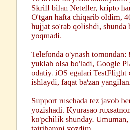
Skrill bilan Neteller, kripto 
O'tgan hafta chiqarib oldim, 4
hujjat so'rab qolishdi, shunda
yoqmadi.
Telefonda o'ynash tomondan: 88
yuklab olsa bo'ladi, Google 
odatiy. iOS egalari TestFlight o
ishlaydi, faqat ba'zan yangilan
Support ruschada tez javob ber
yozishadi. Kyurasao ruxsatnom
ko'pchilik shunday. Umuman, 
tajribamni yozdim.