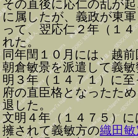
その直後に応仁の乱が起
に属したが、義政が東軍
って、翌応仁２年（１４
れた。
同年閏１０月には、越前
朝倉敏景を派遣して義敏
明３年（１４７１）に至
府の直臣格となったため
退した。
文明４年（１４７５）に
擁されて義敏方の
織田敏