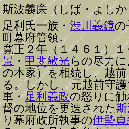
斯波義廉（しば・よしか
足利氏一族・
渋川義鏡
の
町幕府管領。
寛正２年（１４６１）１
景
・
甲斐敏光
らの尽力に
の本家）を相続し、越前
る。しかし、元越前守護
軍・
足利義政
の怒りに触
督の地位を更迭された
斯
り幕府政所執事の
伊勢貞