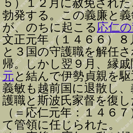
５）１２月に赦免された
勃発する。この義廉と義
が、のちに起こる
応仁の
文正元年（１４６６）８
と３国の守護職を解任さ
帰。しかし翌９月、縁戚
元
と結んで伊勢貞親を駆
義敏も越前国に退散し、
護職と斯波氏家督を復し
（＝応仁元年：１４６７
て管領に任じられた。