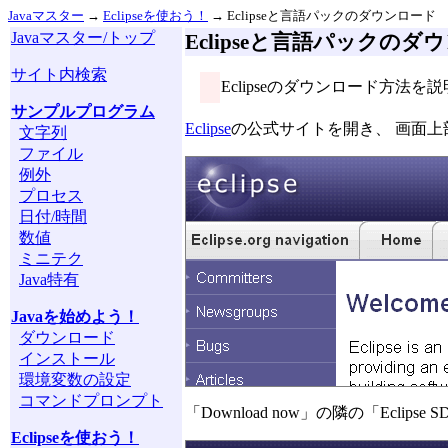
Javaマスター
→
Eclipseを使おう！
→ Eclipseと言語パックのダウンロード
Javaマスター/トップ
Eclipseと言語パックのダ
サイト内検索
Eclipseのダウンロード方法
サンプルプログラム
Eclipse
の公式サイトを開き、 画面上部
文字列
ファイル
例外
プロセス
日付/時間
数値
ミニテク
Java特有
Javaを始めよう！
ダウンロード
インストール
環境変数の設定
コマンドプロンプト
「Download now」の隣の「Eclips
Eclipseを使おう！