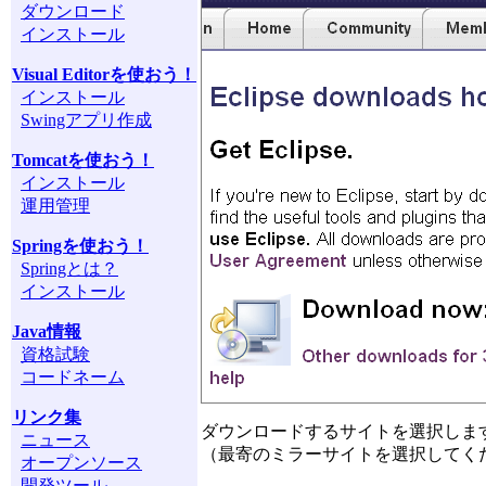
ダウンロード
インストール
Visual Editorを使おう！
インストール
Swingアプリ作成
Tomcatを使おう！
インストール
運用管理
Springを使おう！
Springとは？
インストール
Java情報
資格試験
コードネーム
リンク集
ダウンロードするサイトを選択します。 「Down
ニュース
（最寄のミラーサイトを選択してくださ
オープンソース
開発ツール