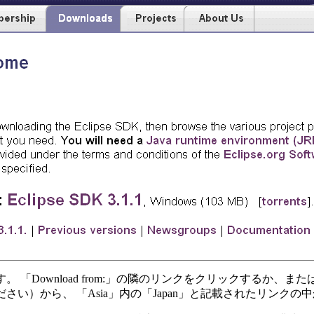
load from:」の隣のリンクをクリックするか、または、 「Please cho
い）から、 「Asia」内の「Japan」と記載されたリンクの