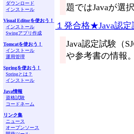
ダウンロード
題ではJavaが選
インストール
Visual Editorを使おう！
１発合格★Java認定試験！
インストール
Swingアプリ作成
Java認定試験（S
Tomcatを使おう！
インストール
や参考書の情報
運用管理
Springを使おう！
Springとは？
インストール
Java情報
資格試験
コードネーム
リンク集
ニュース
オープンソース
開発ツール