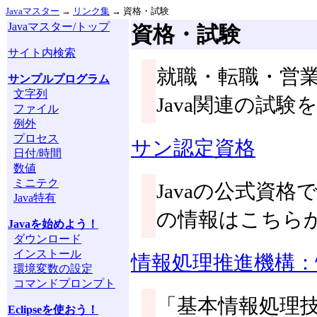
Javaマスター
→
リンク集
→ 資格・試験
Javaマスター/トップ
資格・試験
サイト内検索
就職・転職・営
サンプルプログラム
文字列
Java関連の試
ファイル
例外
プロセス
サン認定資格
日付/時間
数値
ミニテク
Javaの公式資格
Java特有
の情報はこちら
Javaを始めよう！
ダウンロード
インストール
情報処理推進機構：
環境変数の設定
コマンドプロンプト
「基本情報処理
Eclipseを使おう！