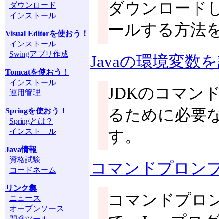
ダウンロードし
ダウンロード
インストール
ールする方法
Visual Editorを使おう！
インストール
Swingアプリ作成
Javaの環境変数
Tomcatを使おう！
インストール
JDKのコマン
運用管理
るために必要な
Springを使おう！
Springとは？
インストール
す。
Java情報
資格試験
コマンドプロンプ
コードネーム
リンク集
コマンドプロン
ニュース
オープンソース
開発ツール