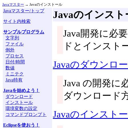
Javaマスター
→ Javaのインストール
Javaマスター/トップ
Javaのインス
サイト内検索
Java開発に
サンプルプログラム
文字列
ドとインスト
ファイル
例外
プロセス
日付/時間
Javaのダウンロ
数値
ミニテク
Java特有
Java の開発に必要
Javaを始めよう！
ダウンロード
ダウンロード
インストール
環境変数の設定
Javaのインスト
コマンドプロンプト
Eclipseを使おう！