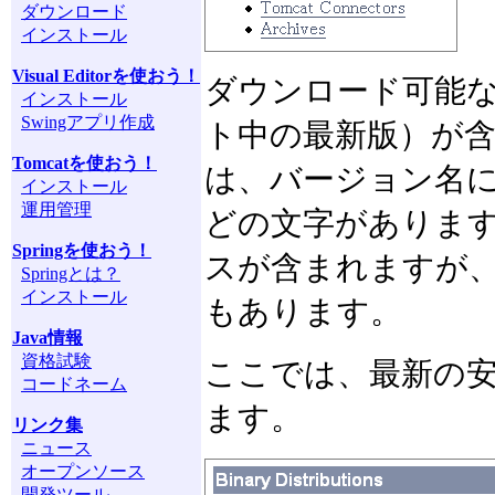
ダウンロード
インストール
Visual Editorを使おう！
ダウンロード可能
インストール
Swingアプリ作成
ト中の最新版）が含
Tomcatを使おう！
は、バージョン名に「
インストール
運用管理
どの文字があります
Springを使おう！
スが含まれますが
Springとは？
インストール
もあります。
Java情報
資格試験
ここでは、最新の安定
コードネーム
ます。
リンク集
ニュース
オープンソース
開発ツール