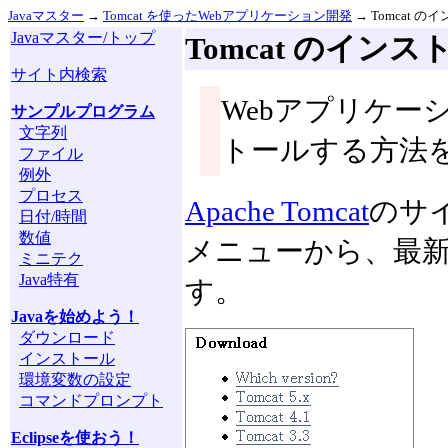
Javaマスター
→
Tomcat を使ったWebアプリケーション開発
→ Tomcat の
Javaマスター/トップ
Tomcat のインス
サイト内検索
Webアプリケーシ
サンプルプログラム
文字列
トールする方法を
ファイル
例外
プロセス
Apache Tomcat
のサ
日付/時間
数値
メニューから、最新版
ミニテク
Java特有
す。
Javaを始めよう！
ダウンロード
インストール
環境変数の設定
コマンドプロンプト
Eclipseを使おう！