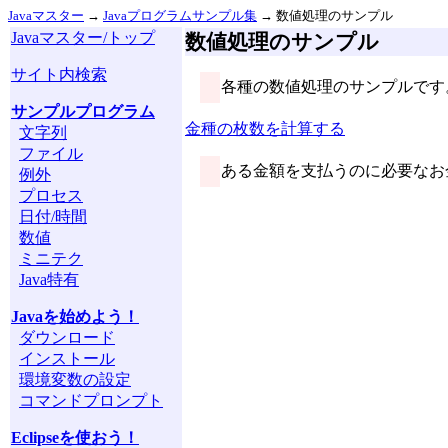
Javaマスター
→
Javaプログラムサンプル集
→ 数値処理のサンプル
Javaマスター/トップ
数値処理のサンプル
サイト内検索
各種の数値処理のサンプルです
サンプルプログラム
金種の枚数を計算する
文字列
ファイル
ある金額を支払うのに必要なお
例外
プロセス
日付/時間
数値
ミニテク
Java特有
Javaを始めよう！
ダウンロード
インストール
環境変数の設定
コマンドプロンプト
Eclipseを使おう！