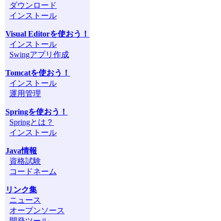
ダウンロード
インストール
Visual Editorを使おう！
インストール
Swingアプリ作成
Tomcatを使おう！
インストール
運用管理
Springを使おう！
Springとは？
インストール
Java情報
資格試験
コードネーム
リンク集
ニュース
オープンソース
開発ツール