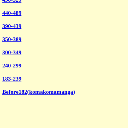
440-489
390-439
350-389
300-349
240-299
183-239
Before182(komakomamanga)