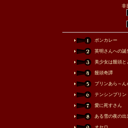
非
ポンカレー
英明さんへの誕
美少女は饅頭と
饅頭奇譚
プリンあら～ん
テンシンプリン
愛に死すさん
ある雪の夜の出
オセロ