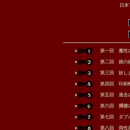
日本
第一回 魔性
第二回 娘の
第三回 妖し
第四回 印刷
第五回 過去
第六回 髑髏
第七回 ダブ
第八回 両性