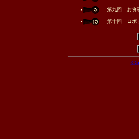
第九回 お食
第十回 ロボ
<<