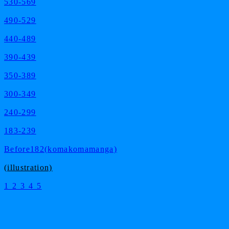
530-569
490-529
440-489
390-439
350-389
300-349
240-299
183-239
Before182(komakomamanga)
(illustration)
1
2
3
4
5