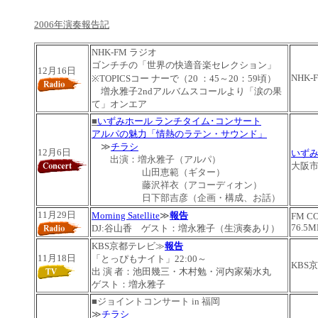
2006年演奏報告記
NHK-FM ラジオ
ゴンチチの「世界の快適音楽セレクション」
12月16日
NHK-
※TOPICSコー ナーで（20 ：45～20：59頃）
増永雅子2ndアルバムスコールより「涙の果
て」オンエア
■
いずみホール ランチタイム･コンサート
アルパの魅力「情熱のラテン・サウンド」
≫
チラシ
12月6日
いず
出演：増永雅子（アルパ）
大阪
山田恵範（ギター）
藤沢祥衣（アコーディオン）
日下部吉彦（企画・構成、お話）
11月29日
Morning Satellite
≫
報告
FM C
76.5M
DJ:谷山香 ゲスト：増永雅子（生演奏あり）
KBS京都テレビ≫
報告
11月18日
「とっぴもナイト」22:00～
KBS
出 演 者：池田幾三
・木村勉・河内家菊水丸
ゲスト：増永雅子
■
ジョイントコンサート in 福岡
≫
チラシ