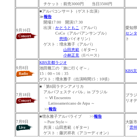
チケット：前売3000円 当日3500円
■
アルパコンサート（ゲスト出演）
≫
報告
開場17:00 開演17:30
出演：
かとうともこ
（アルパ）
愛知
9月16日
CoCo（アルパアンサンブル）
セン
悠情
(バイオリン）
ト
ゲスト：増永雅子（アルパ）
山田恵範
（ギター）
小林正見
（Eベース）
KBS京都ラジオ
9月8日
池田幾三の「旅に行くぞ～」
KBS
15：00～16：35
ゲスト：増永雅子（出演時間15：10頃）
■
「第6回ラテンアメリカ
アルパフェスティバル」in ブラジル
7月18日
ブラ
～ Ⅵ Encuentro
リオ
Latinoamericano de Arpa ～
>>
報告
■増永雅子アルパライブ
>>
報告
7月9日
～Pure Style～
大阪
共演：山田恵範（ギター）
「
雲
ゲスト：藤沢祥衣（アコーディオン）