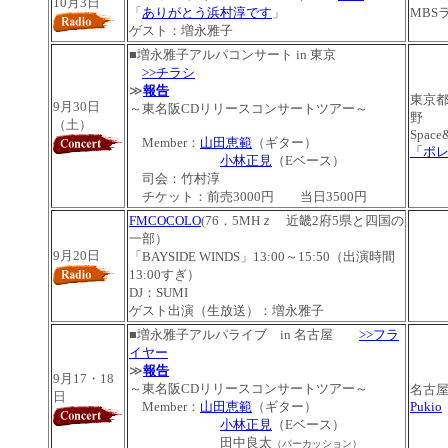
10月3日
「
ありがとう浜村淳です
」
MBS
ゲスト：増永雅子
■
増永雅子アルパコンサート in 東京
>>チラシ
≫
報告
東京
9月30日
～東名阪CDリリースコンサートツアー～
野
（土）
Space
Member：
山田恵範
（ギター）
「ポ
小林正見
（Eベース）
司会：竹村淳
チケット：前売3000円 当日3500円
FMCOCOLO
(76．5MHｚ 近畿2府5県と四国の
一部）
9月20日
「BAYSIDE WINDS」13:00～15:50（出演時間
13:00すぎ）
DJ：SUMI
ゲスト出演（生放送）：増永雅子
■
増永雅子アルパライブ in 名古屋
>>フラ
イヤー
≫
報告
9月17・18
～東名阪CDリリースコンサートツアー～
名古
日
Member：
山田恵範
（ギター）
Pukio
小林正見
（Eベース）
田中良太
（パーカッション）