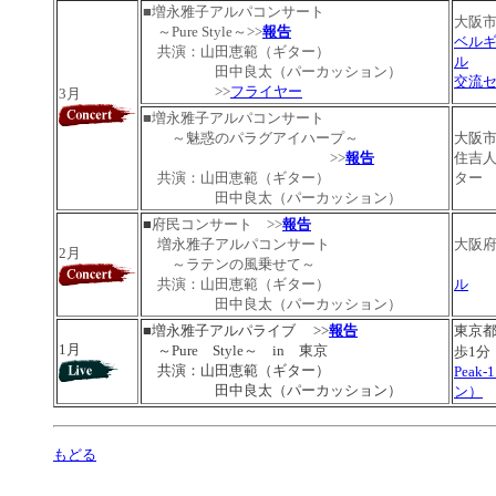
■
増永雅子アルパコンサート
大阪
～Pure Style～
>>
報告
ベル
共演：山田恵範（ギター）
ル
田中良太（パーカッション）
交流
>>
フライヤー
3月
■増永雅子アルパコンサート
～魅惑のパラグアイハープ～
大阪
>>
報告
住吉
共演：山田恵範（ギター）
ター
田中良太（パーカッション）
■
府民コンサート >>
報告
増永雅子アルパコンサート
大阪
2月
～ラテンの風乗せて～
共演：山田恵範（ギター）
ル
田中良太（パーカッション）
■増永雅子アルパライブ >>
報告
東京
1月
～Pure Style～
in 東京
歩1分
共演：山田恵範（ギター）
Peak
田中良太（パーカッション）
ン）
もどる