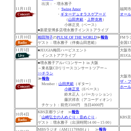
出演：
・増永雅子
11月11日
・
Swing Amor
福岡
・
ギターデュオラスゲアード
オー
（
山田恵範
・
上野克将
）
小林正見（ベース）
■新星堂博多店増永雅子インストアライブ
11月10日
相田翔子
の
PULSE OF THE WORLD
≫
報告
FMラ
ゲスト：増永雅子（伴奏山田恵範）
全国1
11月5日
■JEUGIA梅田ハービスエント
大阪
インストアアライブ
JEUG
■
増永雅子
アルパコンサート in 大阪
～東名阪CDリリースコンサートツアー～
>>チラシ
大阪
≫
報告
10月11日
ザ・
Member：
山田恵範
（ギター）
ホー
小林正見
（Eベース）
鈴木正人（パーカッション）
藤沢祥衣（アコーディオン）
チケット：前売3500円 当日4000円
KBS京都ラジオ ≫
報告
10月4日
「
山崎弘士の人めぐり・音めぐり
」
KBS
ゲスト：増永雅子（出演時間14:00～15:00）
MBSラジオ（AM11179MHｚ） ≫
報告