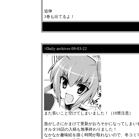
追伸
3巻も出てるよ！
>Daily archives 09-03-22
また長いこと空けてしまいました！（18禁注意）
急がしさにかまけて更新がおろそかになってしまい
オルタ18話の入稿も無事終わりました！
なかなか趣味絵を描く時間が取れないので、冬コミ