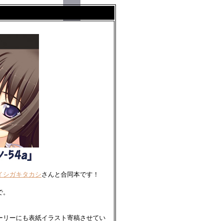
イシガキタカシ
さんと合同本です！
で。
ーリーにも表紙イラスト寄稿させてい