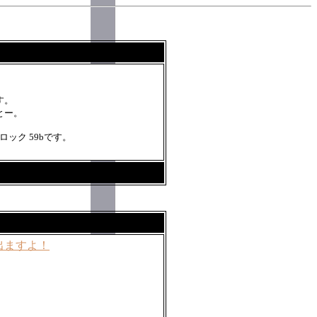
す。
とー。
ロック 59bです。
出ますよ！