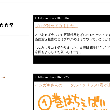
>Daily archives 10-06-04
ブログ始めてみました。
とりあえず少しでも更新頻度あげられるかテストで
当面近況報告などはブログのほうでやっていこうか
ちなみに夏コミ受かりました。日曜日 東地区 "ウ" ブ
今回もよろしくお願いしまーす。
NEW
>Daily archives 10-05-25
イシガキさんのトータルイクリプス1巻が