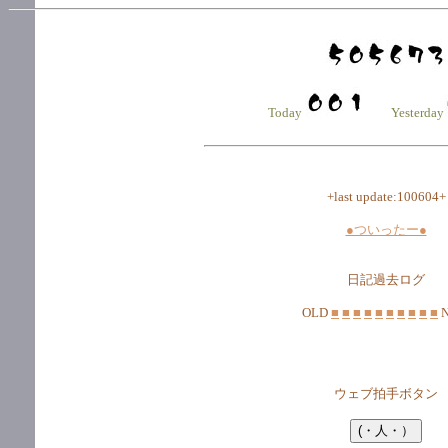
Today
Yesterday
+last update:100604+
●ついったー●
日記過去ログ
OLD
■
■
■
■
■
■
■
■
■
■
ウェブ拍手ボタン