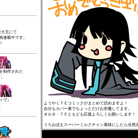
？
撃大王にて
画連載中です。
！
を制作された
す。
ィヴ』
ようやくＴＥコミックがまとめて読めますよ！
。
自分もカバー裏でちょっとだけお邪魔してます。
オルタ・ＴＥともども応援よろしくお願いします！
うろおぼえスーパーミルクチャン風味にしたら全然