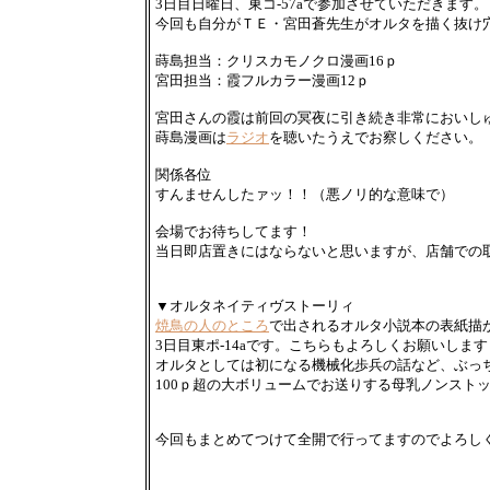
3日目日曜日、東コ-57aで参加させていただきます。
今回も自分がＴＥ・宮田蒼先生がオルタを描く抜け
蒔島担当：クリスカモノクロ漫画16ｐ
宮田担当：霞フルカラー漫画12ｐ
宮田さんの霞は前回の冥夜に引き続き非常においし
蒔島漫画は
ラジオ
を聴いたうえでお察しください。
関係各位
すんませんしたァッ！！（悪ノリ的な意味で）
会場でお待ちしてます！
当日即店置きにはならないと思いますが、店舗での
▼オルタネイティヴストーリィ
焼鳥の人のところ
で出されるオルタ小説本の表紙描
3日目東ポ-14aです。こちらもよろしくお願いします
オルタとしては初になる機械化歩兵の話など、ぶっ
100ｐ超の大ボリュームでお送りする母乳ノンスト
今回もまとめてつけて全開で行ってますのでよろし