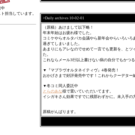
売中
スト担当しています。
>Daily archives 10-02-01
（原稿）あけまして以下略！
年末年始はお疲れ様でした。
コミケやらオルタバカ会議やら新年会やらいろいろ
過ぎてしまいました。
あまりにもアレなのでせめて一言でも更新を、とツ
た。
これならメール3行以上書けない病の自分でもかつる
▼『マブラヴオルタネイティヴ』4巻発売！
おかげさまで好評発売中です！これからクーデター
▼冬コミ同人委託中
とらのあな
様で置いていただいてます。
イシガキさん効果ですでに残部わずかに。未入手の
原稿がんばります。