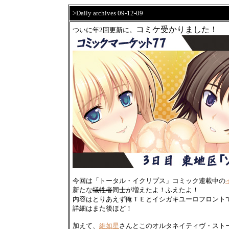
>Daily archives 09-12-09
コミケ受かりました！
ついに年2回更新に。
今回は「トータル・イクリプス」コミック連載中の
新たな
犠牲者
同士が増えたよ！ふえたよ！
内容はとりあえず俺ＴＥとイシガキユーロフロント
詳細はまた後ほど！
加えて、
維如星
さんとこのオルタネイティヴ・スト