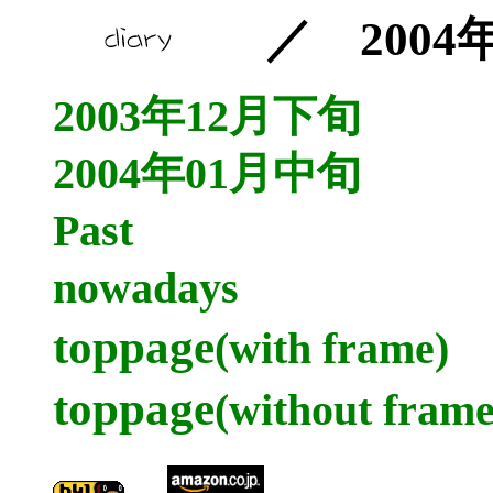
／ 2004
2003年12月下旬
2004年01月中旬
Past
nowadays
toppage
(with frame)
toppage
(without frame