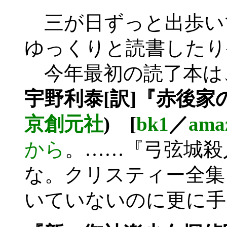
三が日ずっと出歩い
ゆっくりと読書したり
今年最初の読了本は
宇野利泰[訳]『赤後家
京創元社
) [
bk1
／
ama
から
。……『弓弦城殺
な。クリスティー全集
いていないのに更に手