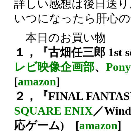
詳しい感想は後日送り
いつになったら肝心の
本日のお買い物
１，『古畑任三郎 1st se
レビ映像企画部
、
Pony
[
amazon
]
２，『FINAL FANTAS
SQUARE ENIX
／Win
応ゲーム) [
amazon
]