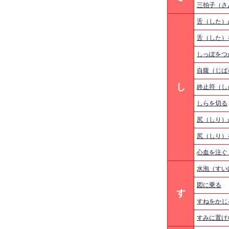
三拍子（さ
舌（した）
舌（した）
しっぽをつ
自腹（じば
し
終止符（し
しらを切る
尻（しり）
尻（しり）
心血を注ぐ
水泡（すい
図に乗る
す
すねをかじ
すみに置け