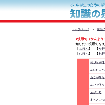
トップページ
＞
国語
●慣用句（かんよう
知りたい慣用句をえ
【
あ行へ
】 【
か行
【
ら行へ
】 【
わ行
相づちを打
あいた口が
あごが落ち
あごで使う
足が出る
足もとにつ