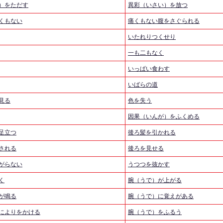
）をただす
異彩（いさい）を放つ
くもない
痛くもない腹をさぐられる
いたれりつくせり
一も二もなく
いっぱい食わす
いばらの道
見る
色を失う
因果（いんが）をふくめる
足立つ
後ろ髪を引かれる
される
後ろを見せる
がらない
うつつを抜かす
く
腕（うで）が上がる
が鳴る
腕（うで）に覚えがある
によりをかける
腕（うで）をふるう