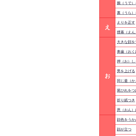
腕（うで）
裏（うら）
えりを正す
え
煙幕（えん
大きな顔を
奥歯（おく
押（お）し
男を上げる
お
同じ釜（か
尾ひれをつ
折り紙つき
恩（おん）
顔色をうか
顔が立つ