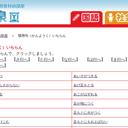
の部屋
＞ 慣用句（かんようく）いちらん
く）いちらん
らんで、クリックしましょう。
へ
】 【
さ行へ
】 【
た行へ
】 【
な行へ
】 【
は行へ
】 【
ま行へ
へ
】
つ
あいそがつきる
ふさがらない
あげ足をとる
る
あごがはずれる
足が地につく
足もとに火がつく
けこむ
足もとにもおよばない