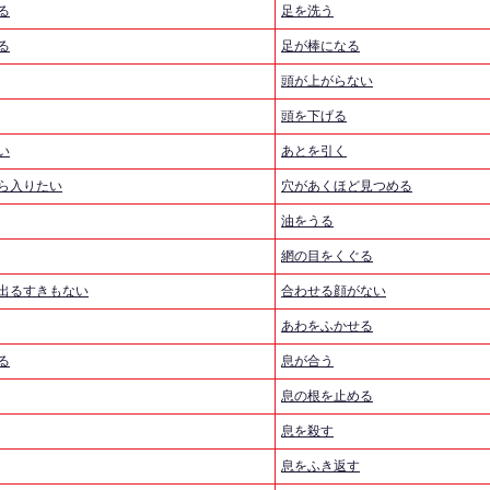
る
足を洗う
る
足が棒になる
頭が上がらない
頭を下げる
い
あとを引く
ら入りたい
穴があくほど見つめる
油をうる
網の目をくぐる
出るすきもない
合わせる顔がない
あわをふかせる
る
息が合う
息の根を止める
息を殺す
息をふき返す