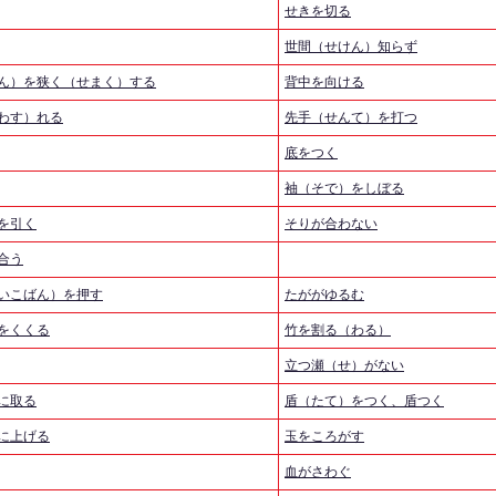
せきを切る
世間（せけん）知らず
ん）を狭く（せまく）する
背中を向ける
わす）れる
先手（せんて）を打つ
底をつく
袖（そで）をしぼる
を引く
そりが合わない
合う
いこばん）を押す
たががゆるむ
をくくる
竹を割る（わる）
立つ瀬（せ）がない
に取る
盾（たて）をつく、盾つく
に上げる
玉をころがす
血がさわぐ