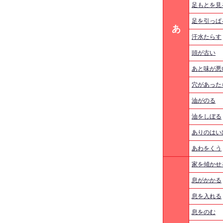
足もとを見
足を引っぱ
あ
汗水たらす
頭が古い
あと味が悪
穴があった
油がのる
油をしぼる
ありのはい
あわをくう
家を傾かせ
息がかかる
息を入れる
息をのむ