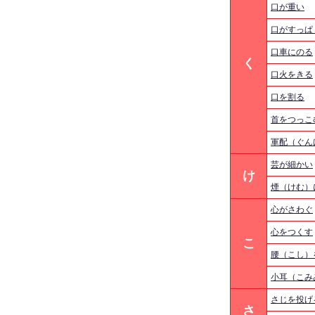
口が重い
口がすっぱ
口車にのる
く
口火をきる
口を割る
首をつっこ
軍配（ぐん
芸が細かい
け
煙（けむ）
心がさわぐ
心をつくす
こ
腰（こし）
小耳（こみ
さじを投げ
さ