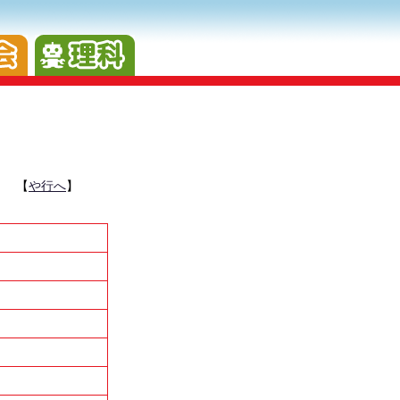
】 【
や行へ
】