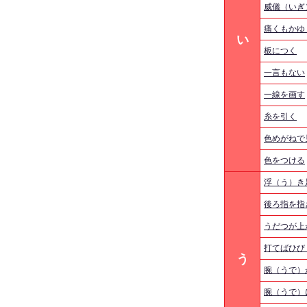
威儀（いぎ
痛くもかゆ
い
板につく
一言もない
一線を画す
糸を引く
色めがねで
色をつける
浮（う）き
後ろ指を指
うだつが上
打てばひび
う
腕（うで）
腕（うで）