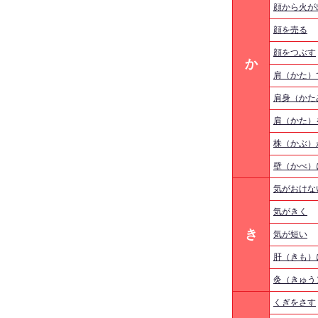
顔から火が
顔を売る
顔をつぶす
か
肩（かた）
肩身（かた
肩（かた）
株（かぶ）
壁（かべ）
気がおけな
気がきく
き
気が短い
肝（きも）
灸（きゅう
くぎをさす