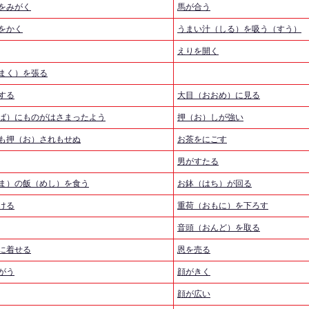
をみがく
馬が合う
をかく
うまい汁（しる）を吸う（すう）
えりを開く
まく）を張る
する
大目（おおめ）に見る
ば）にものがはさまったよう
押（お）しが強い
も押（お）されもせぬ
お茶をにごす
男がすたる
ま）の飯（めし）を食う
お鉢（はち）が回る
ける
重荷（おもに）を下ろす
音頭（おんど）を取る
に着せる
恩を売る
がう
顔がきく
顔が広い