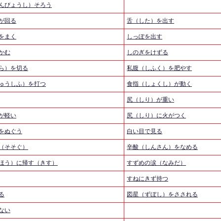
んびょうし）そろう
が回る
舌（した）を出す
をまく
しっぽを出す
かむ
しのぎをけずる
ら）を切る
私腹（しふく）を肥やす
ゅうしふ）を打つ
食指（しょくし）が動く
尻（しり）が重い
が軽い
尻（しり）に火がつく
をぬぐう
白い目で見る
（そそぐ）
辛酸（しんさん）をなめる
ほう）に帰す（きす）
すずめの涙（なみだ）
すねにきず持つ
る
図星（ずぼし）をさされる
ない