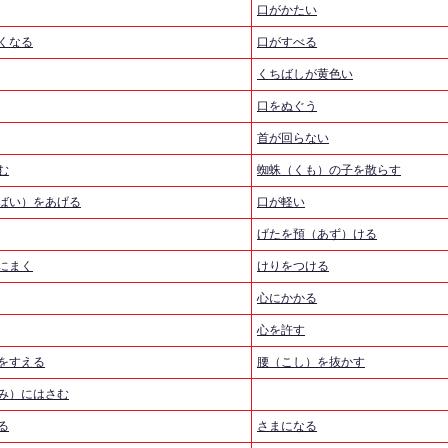
口がかたい
くなる
口がすべる
くちばしが黄色い
口をぬぐう
首が回らない
む
蜘蛛（くも）の子を散らす
ばい）をあげる
口が軽い
げたを預（あず）ける
にまく
けりをつける
心にかかる
心を許す
をすえる
腰（こし）を抜かす
み）にはさむ
る
さまになる