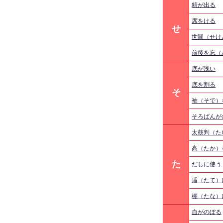
精が出る
席をける
せ
世間（せけ
前後を忘（
底が浅い
底を割る
そ
袖（そで）
そろばんが
太鼓判（た
高（たか）
た
だしに使う
盾（たて）
棚（たな）
血がのぼる