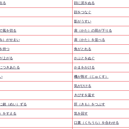
出る
顔に泥をぬる
顔をつなぐ
影がうすい
で風を切る
肩（かた）の荷が下りる
み）がせまい
肩（かた）を並べる
を持つ
角がとれる
が上がる
かぶとをぬぐ
につきあたる
かまをかける
い
機が熟す（じゅくす）
気がひける
きびすを返す
に銘（めい）ずる
肝（きも）をつぶす
）をすえる
気を回す
口裏（くちうら）を合わせる