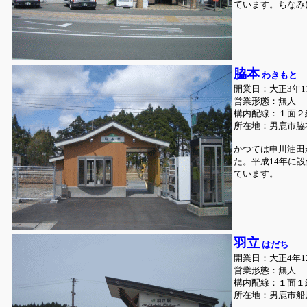
ています。ちなみ
脇本
わきもと
開業日：大正3年1
営業形態：無人
構内配線：１面２
所在地：男鹿市脇
かつては申川油田
た。平成14年に
ています。
羽立
はだち
開業日：大正4年1
営業形態：無人
構内配線：１面１
所在地：男鹿市船