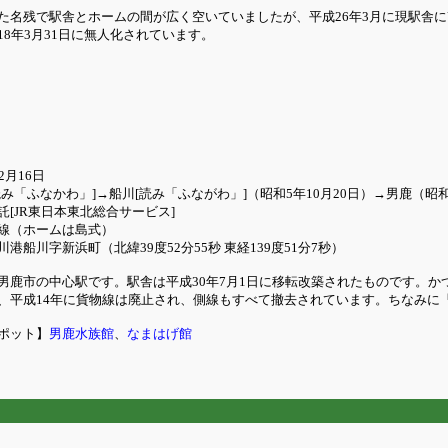
た名残で駅舎とホームの間が広く空いていましたが、平成26年3月に現駅舎
8年3月31日に無人化されています。
2月16日
み「ふなかわ」]→船川[読み「ふながわ」]（昭和5年10月20日）→男鹿（昭和
[JR東日本東北総合サービス]
線（ホームは島式）
港船川字新浜町（北緯39度52分55秒 東経139度51分7秒）
男鹿市の中心駅です。駅舎は平成30年7月1日に移転改築されたものです。
、平成14年に貨物線は廃止され、側線もすべて撤去されています。ちなみに
ポット】
男鹿水族館
、
なまはげ館