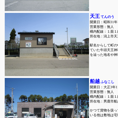
天王
てんのう
開業日：昭和31年1
営業形態：無人
構内配線：１面１
所在地：潟上市天
駅名からして町の
ていた牛頭天王神
を辿った地名や神
船越
ふなこし
開業日：大正3年1
営業形態：無人
構内配線：１面１
所在地：男鹿市船
かつて貨物を扱っ
いる他は敷地は宅