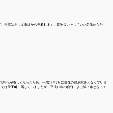
て、列車は主に１番線から発着します。貨物扱いをしていた名残からか、
老朽化が激しくなったため、平成18年2月に現在の簡易駅舎となっていま
では天王町に属していましたが、平成17年の合併により潟上市となって