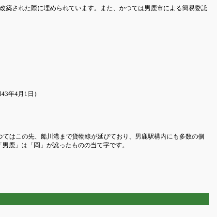
に改築された際に埋められています。また、かつては男鹿市による簡易委託
43年4月1日）
かつてはこの先、船川港まで貨物線が延びており、男鹿駅構内にも多数の側
「男鹿」は「岡」が訛ったものの当て字です。