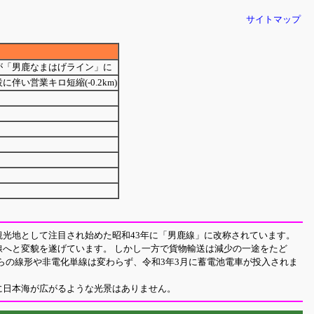
サイトマップ
が「男鹿なまはげライン」に
に伴い営業キロ短縮(-0.2km)
光地として注目され始めた昭和43年に「男鹿線」に改称されています。
へと変貌を遂げています。 しかし一方で貨物輸送は減少の一途をたど
らの線形や非電化単線は変わらず、令和3年3月に蓄電池電車が投入されま
に日本海が広がるような光景はありません。