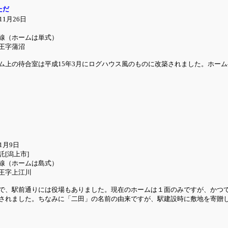
ただ
1月26日
線（ホームは単式）
王字蒲沼
ム上の待合室は平成15年3月にログハウス風のものに改築されました。ホー
1月9日
[潟上市]
線（ホームは島式）
王字上江川
で、駅前通りには役場もありました。現在のホームは１面のみですが、かつて
されました。ちなみに「二田」の名前の由来ですが、駅建設時に敷地を寄贈