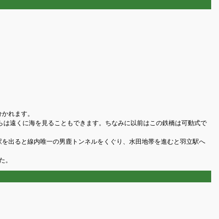
分かれます。
らは遠くに海を見ることもできます。ちなみに以前はこの鉄橋は可動式で
駅を出ると線内唯一の男鹿トンネルをくぐり、水田地帯を進むと羽立駅へ
た。