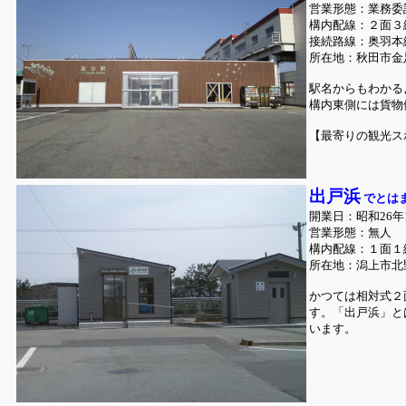
営業形態：業務委
構内配線：２面３
接続路線：奥羽本
所在地：秋田市金
駅名からもわかる
構内東側には貨物
【最寄りの観光ス
出戸浜
でとは
開業日：昭和26年1
営業形態：無人
構内配線：１面１
所在地：潟上市北
かつては相対式２
す。「出戸浜」と
います。