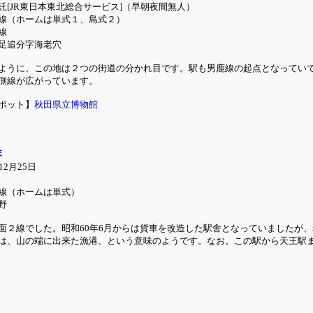
託[JR東日本東北総合サービス]（早朝夜間無人）
線（ホームは単式１、島式２）
線
足追分字海老穴
ように、この地は２つの街道の分かれ目です。駅も男鹿線の起点となってい
側線が広がっています。
ポット】
秋田県立博物館
ま
2月25日
線（ホームは単式）
野
面２線でした。昭和60年6月からは貨車を改造した駅舎となっていましたが、
は、山の端に出来た漁港、という意味のようです。なお。この駅から天王駅ま