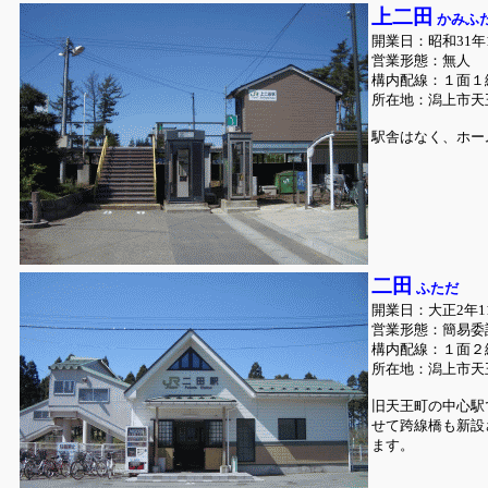
上二田
かみふ
開業日：昭和31年1
営業形態：無人
構内配線：１面１
所在地：潟上市天
駅舎はなく、ホー
二田
ふただ
開業日：大正2年1
営業形態：簡易委託
構内配線：１面２
所在地：潟上市天
旧天王町の中心駅
せて跨線橋も新設
ます。