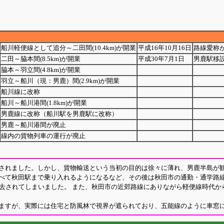
船川軽便線として追分～二田間(10.4km)が開業
平成16年10月16日
路線愛称
二田～脇本間(8.5km)が開業
平成30年7月1日
男鹿駅移設
脇本～羽立間(4.8km)が開業
羽立～船川（現：男鹿）間(2.9km)が開業
船川線に改称
船川～船川港間(1.8km)が開業
男鹿線に改称（船川駅を男鹿駅に改称）
男鹿～船川港間が廃止
線内の貨物列車の運行が廃止
されました。しかし、貨物輸送という当初の目的は徐々に薄れ、男鹿半島が観
べて秋田駅まで乗り入れるようになるなど、その後は秋田市の通勤・通学路線
去されてしまいました。 また、秋田市の近郊路線にありながら軽便線時代か
ますが、実際には住宅と防風林で視界が遮られており、五能線のように車窓