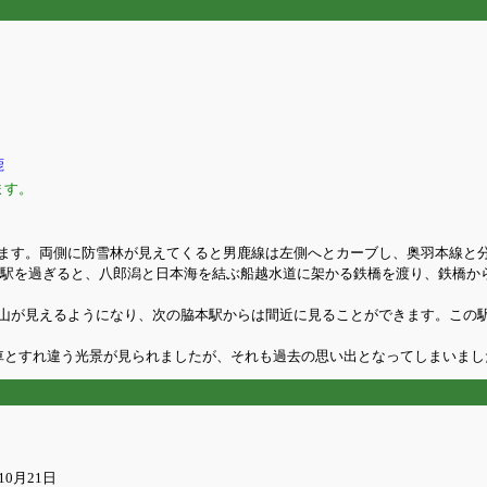
鹿
ます。
ます。両側に防雪林が見えてくると男鹿線は左側へとカーブし、奥羽本線と
王駅を過ぎると、八郎潟と日本海を結ぶ船越水道に架かる鉄橋を渡り、鉄橋か
山が見えるようになり、次の脇本駅からは間近に見ることができます。この
列車とすれ違う光景が見られましたが、それも過去の思い出となってしまいまし
0月21日