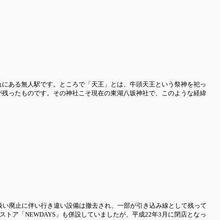
れにある無人駅です。ところで「天王」とは、牛頭天王という祭神を祀っ
が残ったものです。その神社こそ現在の東湖八坂神社で、このような経緯
扱い廃止に伴い行き違い設備は撤去され、一部が引き込み線として残って
トア「NEWDAYS」も併設していましたが、平成22年3月に閉店となっ