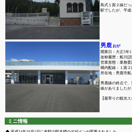
島式１面２線だっ
駅でしたが、平成1
男鹿
おが
開業日：大正5年1
改称履歴：船川[読
営業形態：業務委託
構内配線：１面２
所在地：男鹿市船川
男鹿線の終点で、
線がありましたが
【最寄りの観光ス
ミニ情報
◆
平成24年10月1日に各駅の駅名標のデザインが変更されました。