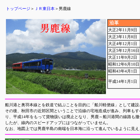
トップページ
＞
ＪＲ東日本
＞男鹿線
沿革
大正2年11月9日
大正3年11月8日
大正4年12月1日
大正5年12月16日
大正11年9月2日
昭和12年6月10日
昭和43年4月1日
平成14年1月1日
船川港と奥羽本線とを鉄道で結ぶことを目的に「船川軽便線」として建設
その後、秋田市の近郊区間ということで沿線の宅地造成が進み、列車もす
り、平成14年をもって貨物扱いは廃止となり、男鹿～船川港間の線路も撤
したが、線内のスピードアップにはつながっていません。
なお、地図上では男鹿半島の南端を日本海に沿って進んでいるように見え