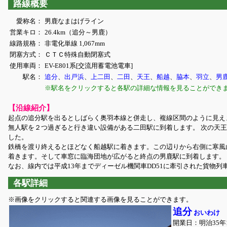
路線概要
愛称名：
男鹿なまはげライン
営業キロ：
26.4km（追分～男鹿）
線路規格：
非電化単線 1,067mm
閉塞方式：
ＣＴＣ特殊自動閉塞式
使用車両：
EV-E801系[交流用蓄電池電車]
駅名：
追分
、
出戸浜
、
上二田
、
二田
、
天王
、
船越
、
脇本
、
羽立
、
男
※駅名をクリックすると各駅の詳細な情報を見ることができ
【沿線紹介】
起点の追分駅を出るとしばらく奥羽本線と併走し、複線区間のように見え
無人駅を２つ過ぎると行き違い設備がある二田駅に到着します。 次の天
した。
鉄橋を渡り終えるとほどなく船越駅に着きます。この辺りから右側に寒風
着きます。そして車窓に臨海団地が広がると終点の男鹿駅に到着します。
なお、線内では平成13年までディーゼル機関車DD51に牽引された貨物
各駅詳細
※画像をクリックすると関連する画像を見ることができます。
追分
おいわけ
開業日：明治35年1