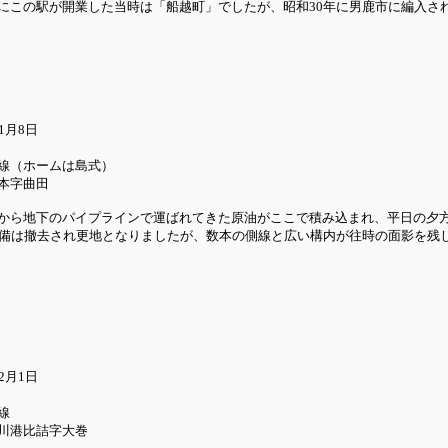
にこの駅が開業した当時は「船越町」でしたが、昭和30年に男鹿市に編入さ
1月8日
線（ホームは島式）
本字曲田
から地下のパイプラインで運ばれてきた原油がここで積み込まれ、平日の夕
設備は撤去され更地となりましたが、数本の側線と広い構内が往時の面影を残し
2月1日
線
川港比詰字大巻