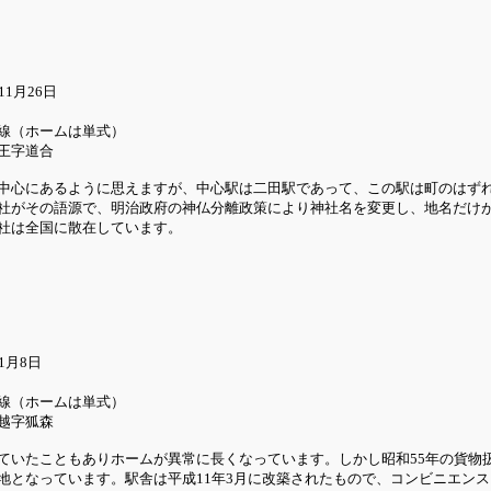
1月26日
線（ホームは単式）
王字道合
中心にあるように思えますが、中心駅は二田駅であって、この駅は町のはず
社がその語源で、明治政府の神仏分離政策により神社名を変更し、地名だけ
社は全国に散在しています。
1月8日
線（ホームは単式）
越字狐森
ていたこともありホームが異常に長くなっています。しかし昭和55年の貨物
地となっています。駅舎は平成11年3月に改築されたもので、コンビニエンスス