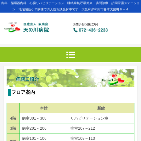
内科 循環器内科 心臓リハビリテーション 睡眠時無呼吸外来 訪問診療 訪問看護ステーショ
ン 地域包括ケア病棟での入院相談受付中です 大阪府岸和田市春木大国町８－４
フロア案内
本館
新館
4階
病室301～308
リハビリテーション室
3階
病室201～206
病室207～212
病室101～106
病室108～113