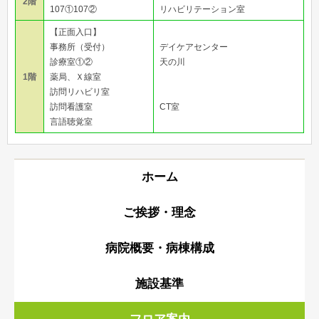
2階
107①107②
リハビリテーション室
【正面入口】
事務所（受付）
デイケアセンター
診療室①②
天の川
1階
薬局、Ｘ線室
訪問リハビリ室
訪問看護室
CT室
言語聴覚室
ホーム
ご挨拶・理念
病院概要・病棟構成
施設基準