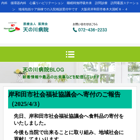
内科 循環器内科 心臓リハビリテーション 睡眠時無呼吸外来 訪問診療 訪問看護ステーショ
ン 地域包括ケア病棟での入院相談受付中です 大阪府岸和田市春木大国町８－４
岸和田市社会福祉協議会へ寄付のご報告
（2025/4/3）
先日、岸和田市社会福祉協議会へ食料品の寄付を
いたしました。
今後も当院で出来ることに取り組み、地域社会に
貢献してまいります。