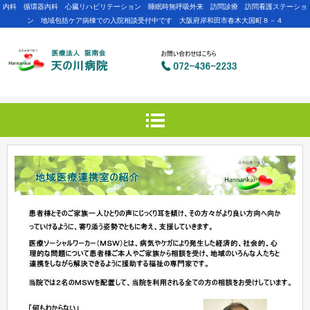
内科 循環器内科 心臓リハビリテーション 睡眠時無呼吸外来 訪問診療 訪問看護ステーショ
ン 地域包括ケア病棟での入院相談受付中です 大阪府岸和田市春木大国町８－４