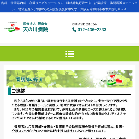
内科 循環器内科 心臓リハビリテーション 睡眠時無呼吸外来 訪問診療 訪問看護ステーショ
ン 地域包括ケア病棟での入院相談受付中です 大阪府岸和田市春木大国町８－４
ご挨拶