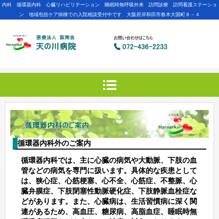
内科 循環器内科 心臓リハビリテーション 睡眠時無呼吸外来 訪問診療 訪問看護ステーショ
ン 地域包括ケア病棟での入院相談受付中です 大阪府岸和田市春木大国町８－４
循環器内科外のご案内
循環器内科では、主に心臓の病気や大動脈、下肢の血
管などの病気を専門に扱います。具体的な疾患として
は、狭心症、心筋梗塞、心不全、心筋症、不整脈、心
臓弁膜症、下肢閉塞性動脈硬化症、下肢静脈血栓症な
どがあります。また、心臓病は、生活習慣病に深く関
連があるため、高血圧、糖尿病、高脂血症、睡眠時無