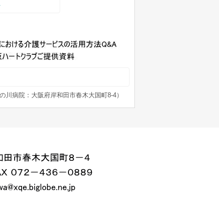
へ
の川病院：大阪府岸和田市春木大国町8-4）