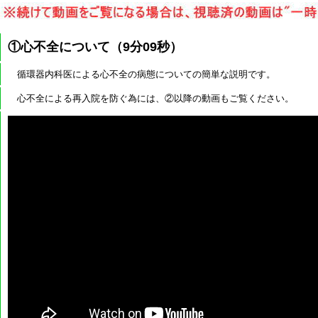
①心不全について（9分09秒）
循環器内科医による心不全の病態についての簡単な説明です。
心不全による再入院を防ぐ為には、②以降の動画もご覧ください。