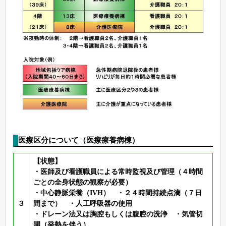
医療区分について（医療療養病棟）
【状態】
・医師及び看護職員による常時監視及び管理（４時間
ごとの全身状態の観察が必要）
・中心静脈栄養（IVH） ・２４時間持続点滴（７日
３
間まで） ・人工呼吸器の使用
・ドレーン法又は胸腔もしくは腹腔の洗浄 ・気管切
開（発熱を伴う）