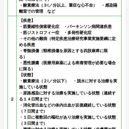
・酸素療法（３ℓ／分以上、重症な心不全） ・感染隔
離室での管理 など
【疾患】
・筋萎縮性側索硬化症 ・パーキンソン病関連疾患
・筋ジストロフィー症 ・多発性硬化症
・その他の難病（特定疾患治療研究事業実施要綱に定
める疾患
・脊髄損傷（頸椎損傷を原因とする四肢麻痺に限
る）
・悪性腫瘍（医療用麻薬による疼痛管理が必要な場合
に限る）
【状態】
・酸素療法（２ℓ／分以下） ・脱水に対する治療を実
施している状態
・尿路感染に対する治療を実施している状態（連続す
２
る１４日間まで）
・消化管出血などの体内出血が反復継続している状態
（７日間まで）
・１日に複数回の嘔吐があり治療を実施している状態
（３日間まで）