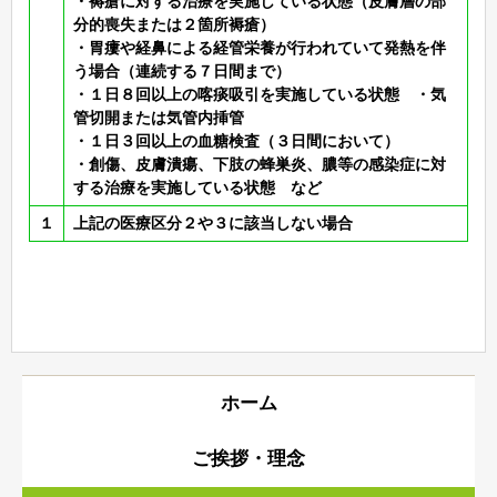
・褥瘡に対する治療を実施している状態（皮膚層の部
分的喪失または２箇所褥瘡）
・胃瘻や経鼻による経管栄養が行われていて発熱を伴
う場合（連続する７日間まで）
・１日８回以上の喀痰吸引を実施している状態 ・気
管切開または気管内挿管
・１日３回以上の血糖検査（３日間において）
・創傷、皮膚潰瘍、下肢の蜂巣炎、膿等の感染症に対
する治療を実施している状態 など
１
上記の医療区分２や３に該当しない場合
ホーム
ご挨拶・理念