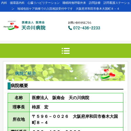
内科 循環器内科 心臓リハビリテーション 睡眠時無呼吸外来 訪問診療 訪問看護ステーショ
ン 地域包括ケア病棟での入院相談受付中です 大阪府岸和田市春木大国町８－４
病院概要
名称
医療法人 阪南会 天の川病院
理事長
柿原 宏
〒５９６－００２６ 大阪府岸和田市春木大国
所在地
町８－４