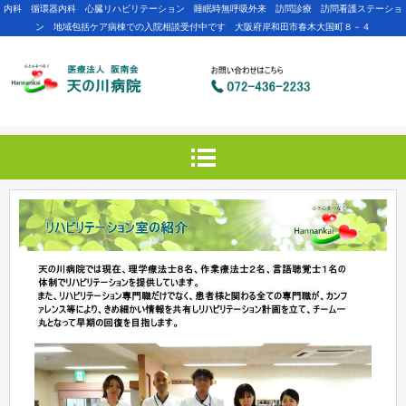
内科 循環器内科 心臓リハビリテーション 睡眠時無呼吸外来 訪問診療 訪問看護ステーショ
ン 地域包括ケア病棟での入院相談受付中です 大阪府岸和田市春木大国町８－４