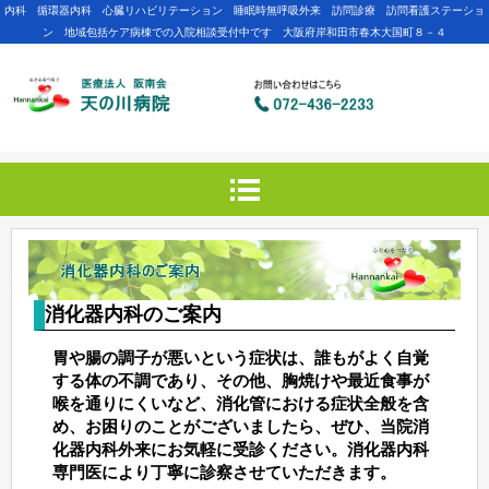
内科 循環器内科 心臓リハビリテーション 睡眠時無呼吸外来 訪問診療 訪問看護ステーショ
ン 地域包括ケア病棟での入院相談受付中です 大阪府岸和田市春木大国町８－４
消化器内科のご案内
胃や腸の調⼦が悪いという症状は、誰もがよく⾃覚
する体の不調であり、その他、胸焼けや最近⾷事が
喉を通りにくいなど、消化管における症状全般を含
め、お困りのことがございましたら、ぜひ、当院消
化器内科外来にお気軽に受診ください。消化器内科
専⾨医により丁寧に診察させていただきます。