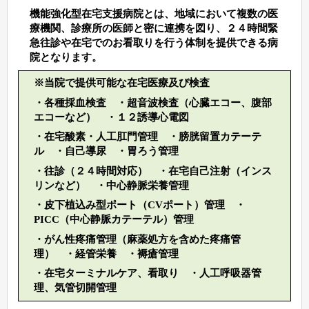
機能強化型在宅支援病院とは、地域において複数の医
療機関、診療所の医師と密に連携を図り、２４時間緊
急往診や在宅でのお看取りを行う体制を提供できる病
院となります。
※当院で提供可能な在宅医療及び検査
・各種採血検査 ・超音波検査（心臓エコー、腹部
エコーなど） ・１２誘導心電図
・在宅酸素・人工肛門管理 ・膀胱留置カテーテ
ル ・自己導尿 ・胃ろう管理
・往診（２４時間対応） ・在宅自己注射（インス
リンなど） ・中心静脈栄養管理
・皮下植込み型ポート（CVポート）管理 ・
PICC（中心静脈カテーテル）管理
・がん性疼痛管理（麻薬処方を含めた疼痛管
理） ・経管栄養 ・褥瘡管理
・在宅ターミナルケア、看取り ・人工呼吸器管
理、気管切開管理