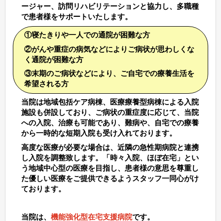
ージャー、訪問リハビリテーションと協力し、多職種
で患者様をサポートいたします。
①寝たきりや一人での通院が困難な方
②がんや重症の病気などによりご病状が思わしくな
く通院が困難な方
③末期のご病状などにより、ご自宅での療養生活を
希望される方
当院は地域包括ケア病棟、医療療養型病棟による入院
施設も併設しており、ご病状の重症度に応じて、当院
への入院、治療も可能であり、難病や、自宅での療養
から一時的な短期入院も受け入れております。
高度な医療が必要な場合は、近隣の急性期病院と連携
し入院を調整致します。「時々入院、ほぼ在宅」とい
う地域中心型の医療を目指し、患者様の意思を尊重し
た優しい医療をご提供できるようスタッフ一同心がけ
ております。
当院は、
機能強化型在宅支援病院
です。