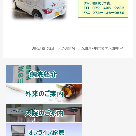
訪問診療（往診）天の川病院：大阪府岸和田市春木大国町8-4