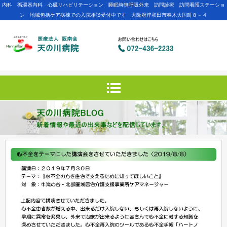
内科 循環器内科 心臓リハビリテーション 睡眠時無呼吸外来 訪問診療 訪問看護ステーショ
ン 地域包括ケア病棟での入院相談受付中です 大阪府岸和田市春木大国町８－４