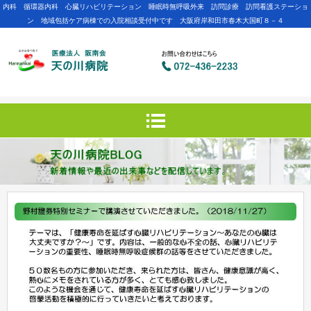
内科 循環器内科 心臓リハビリテーション 睡眠時無呼吸外来 訪問診療 訪問看護ステーショ
ン 地域包括ケア病棟での入院相談受付中です 大阪府岸和田市春木大国町８－４