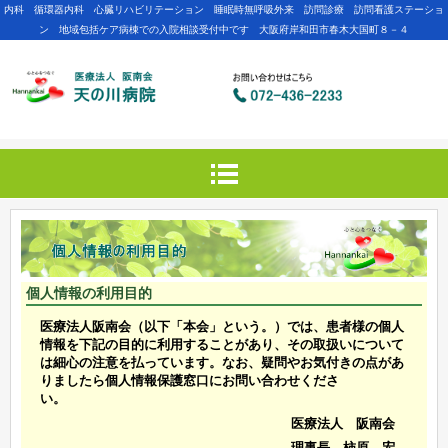
内科 循環器内科 心臓リハビリテーション 睡眠時無呼吸外来 訪問診療 訪問看護ステーショ
ン 地域包括ケア病棟での入院相談受付中です 大阪府岸和田市春木大国町８－４
個人情報の利用目的
医療法人阪南会（以下「本会」という。）では、患者様の個人
情報を下記の目的に利用することがあり、その取扱いについて
は細心の注意を払っています。なお、疑問やお気付きの点があ
りましたら個人情報保護窓口にお問い合わせくださ
い。
医療法人 阪南会
理事長 柿原 宏