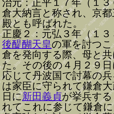
治元：正平１７年（１３
倉大納言と称され、京都
殿とも呼ばれた。
正慶２：元弘３年（１３
後醍醐天皇
の軍を討つこ
倉を発向する際、母と共
た。その後の４月２９日
応じて丹波国で討幕の兵
は家臣に守られて鎌倉大
日に
新田義貞
が挙兵する
れてこれに参じて鎌倉に