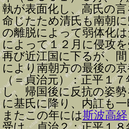
執が表面化し、高氏の言
命じたため清氏も南朝に
の離脱によって弱体化は
によって１２月に侵攻を
再び近江国に下るが、間
により南朝方の最後の京
（＝貞治元）：正平１７
し、帰国後に反抗の姿勢
に基氏に降り、内訌も一
またこの年には
斯波高経
受け、貞治２：正平１８