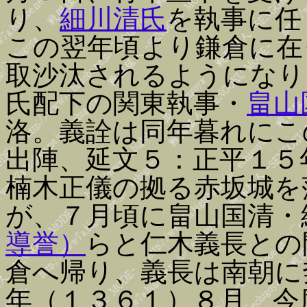
り、
細川清氏
を執事に任
この翌年頃より鎌倉に在
取沙汰されるようになり
氏配下の関東執事・
畠山
洛。義詮は同年暮れにこ
出陣、延文５：正平１５
楠木正儀の拠る赤坂城を
が、７月頃に畠山国清・
導誉）
らと仁木義長との
倉へ帰り、義長は南朝に
年（１３６１）８月、今