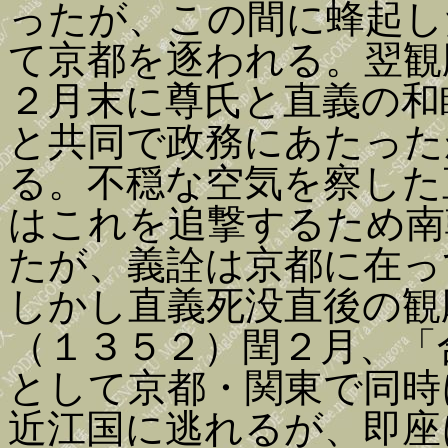
ったが、この間に蜂起し
て京都を逐われる。翌観
２月末に尊氏と直義の和
と共同で政務にあたった
る。不穏な空気を察した
はこれを追撃するため南
たが、義詮は京都に在っ
しかし直義死没直後の観
（１３５２）閏２月、「
として京都・関東で同時
近江国に逃れるが、即座