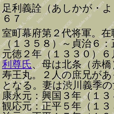
足利義詮（あしかが・よ
６７
室町幕府第２代将軍。在
（１３５８）～貞治６：
元徳２年（１３３０）６
利尊氏
、母は北条（赤橋
寿王丸。２人の庶兄があ
となる。妻は渋川義季の
康永元：興国３年（１３
観応元：正平５年（１３