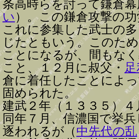
条高時らを討って鎌倉幕
い
）。この鎌倉攻撃の功
これに参集した武士の多
じたともいう。このため
ことになるが、間もなく
こと、１２月に叔父・
足
倉に着任したことによっ
固められた。
建武２年（１３３５）４
同年７月、信濃国で挙兵
逐われるが（
中先代の乱