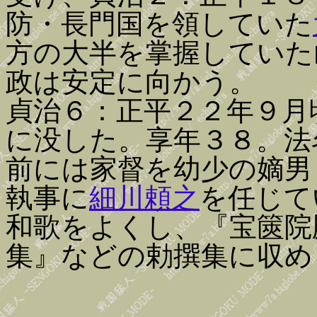
防・長門国を領していた
方の大半を掌握していた
政は安定に向かう。
貞治６：正平２２年９月
に没した。享年３８。法
前には家督を幼少の嫡男
執事に
細川頼之
を任じて
和歌をよくし、『宝篋院
集』などの勅撰集に収め