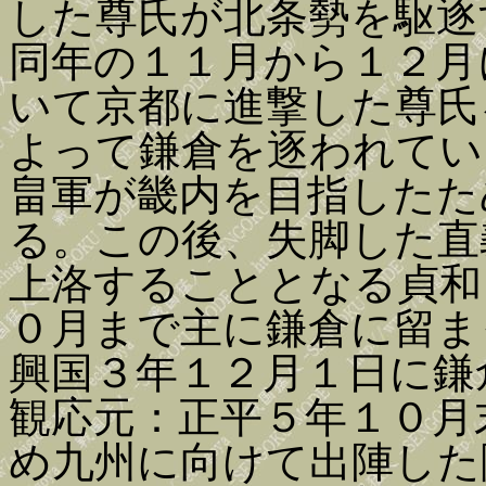
した尊氏が北条勢を駆逐
同年の１１月から１２月
いて京都に進撃した尊氏
よって鎌倉を逐われてい
畠軍が畿内を目指したた
る。この後、失脚した直
上洛することとなる貞和
０月まで主に鎌倉に留ま
興国３年１２月１日に鎌
観応元：正平５年１０月
め九州に向けて出陣した