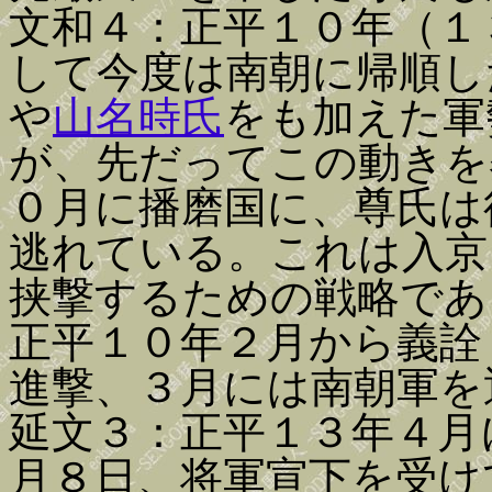
文和４：正平１０年（１
して今度は南朝に帰順し
や
山名時氏
をも加えた軍
が、先だってこの動きを
０月に播磨国に、尊氏は
逃れている。これは入京
挟撃するための戦略であ
正平１０年２月から義詮
進撃、３月には南朝軍を
延文３：正平１３年４月
月８日、将軍宣下を受け