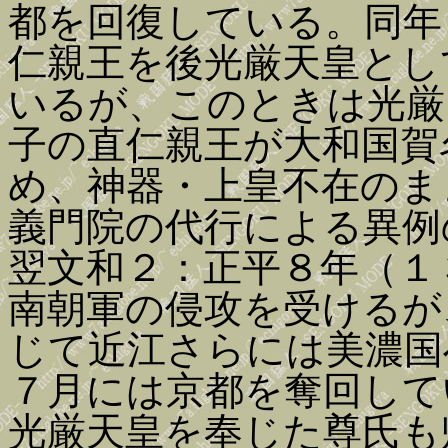
都を回復している。同年
仁親王を後光厳天皇とし
いるが、このときは光厳
子の直仁親王が大和国賀
め、神器・上皇不在のま
義門院の代行による異例
翌文和２：正平８年（１
南朝軍の侵攻を受けるが
じて近江さらには美濃国
７月には京都を奪回して
光厳天皇を奉じた尊氏も