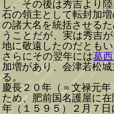
し、その後は秀吉より陸
石の領主として転封加増
の諸大名を統括させるた
うことだが、実は秀吉が
地に敬遠したのだともい
さらにその翌年には
葛西
加増があり、会津若松城
る。
慶長２０年（＝文禄元年
ため、肥前国名護屋に在
年（１５９５）２月７日