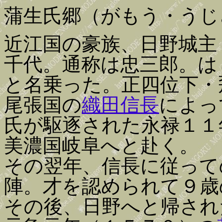
蒲生氏郷（がもう・うじ
近江国の豪族、日野城主
千代。通称は忠三郎。は
と名乗った。正四位下・
尾張国の
織田信長
によっ
氏が駆逐された永禄１１
美濃国岐阜へと赴く。
その翌年、信長に従って
陣。才を認められて９歳
その後、日野へと帰され