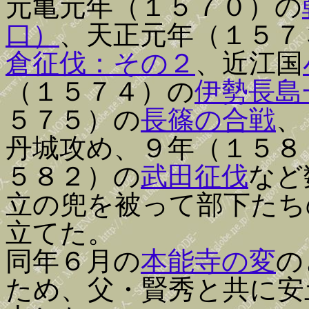
元亀元年（１５７０）の
口）
、天正元年（１５７
倉征伐：その２
、近江国
（１５７４）の
伊勢長島
５７５）の
長篠の合戦
、
丹城攻め、９年（１５８
５８２）の
武田征伐
など
立の兜を被って部下たち
立てた。
同年６月の
本能寺の変
の
ため、父・賢秀と共に安