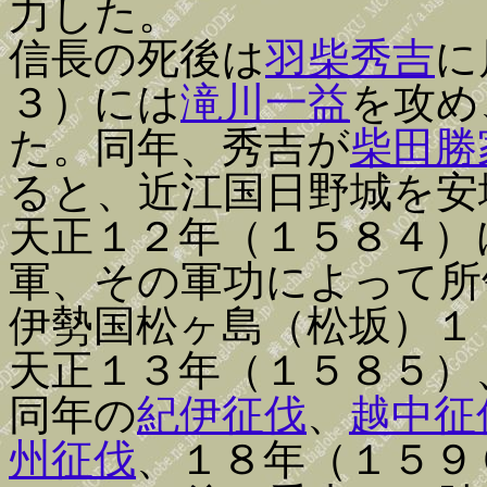
力した。
信長の死後は
羽柴秀吉
に
３）には
滝川一益
を攻め
た。同年、秀吉が
柴田勝
ると、近江国日野城を安
天正１２年（１５８４）
軍、その軍功によって所
伊勢国松ヶ島（松坂）１
天正１３年（１５８５）
同年の
紀伊征伐
、
越中征
州征伐
、１８年（１５９