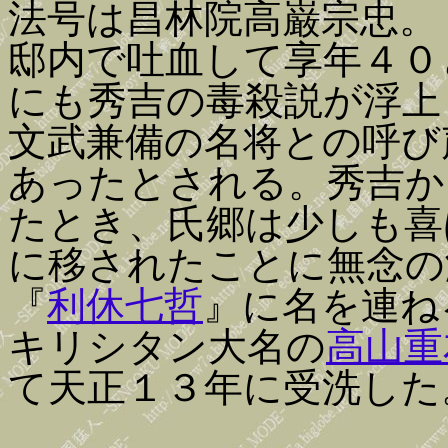
法号は昌林院高巌宗忠。
邸内で吐血して享年４０
にも秀吉の毒殺説が浮上
文武兼備の名将との呼び
あったとされる。秀吉か
たとき、氏郷は少しも喜
に移されたことに無念の
『
利休七哲
』に名を連ね
キリシタン大名の
高山重
て天正１３年に受洗した