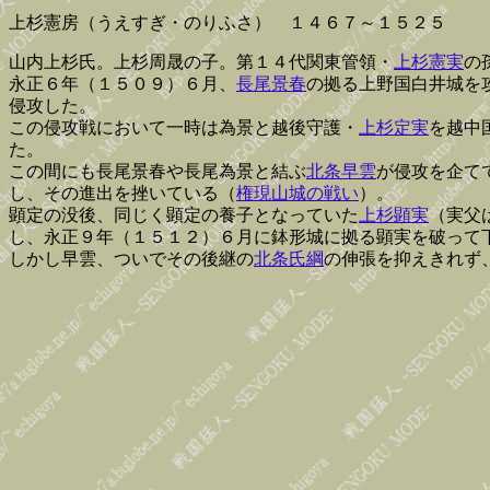
上杉憲房（うえすぎ・のりふさ） １４６７～１５２５
山内上杉氏。上杉周晟の子。第１４代関東管領・
上杉憲実
の
永正６年（１５０９）６月、
長尾景春
の拠る上野国白井城を
侵攻した。
この侵攻戦において一時は為景と越後守護・
上杉定実
を越中
た。
この間にも長尾景春や長尾為景と結ぶ
北条早雲
が侵攻を企て
し、その進出を挫いている（
権現山城の戦い
）。
顕定の没後、同じく顕定の養子となっていた
上杉顕実
（実父
し、永正９年（１５１２）６月に鉢形城に拠る顕実を破って
しかし早雲、ついでその後継の
北条氏綱
の伸張を抑えきれず