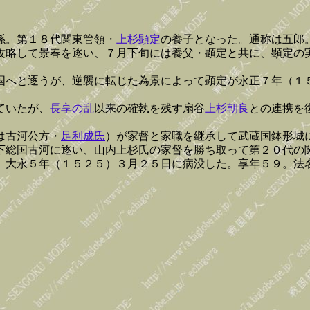
孫。第１８代関東管領・
上杉顕定
の養子となった。通称は五郎
攻略して景春を逐い、７月下旬には養父・顕定と共に、顕定の
国へと逐うが、逆襲に転じた為景によって顕定が永正７年（１
ていたが、
長享の乱
以来の確執を残す扇谷
上杉朝良
との連携を
は古河公方・
足利成氏
）が家督と家職を継承して武蔵国鉢形城
下総国古河に逐い、山内上杉氏の家督を勝ち取って第２０代の
、大永５年（１５２５）３月２５日に病没した。享年５９。法