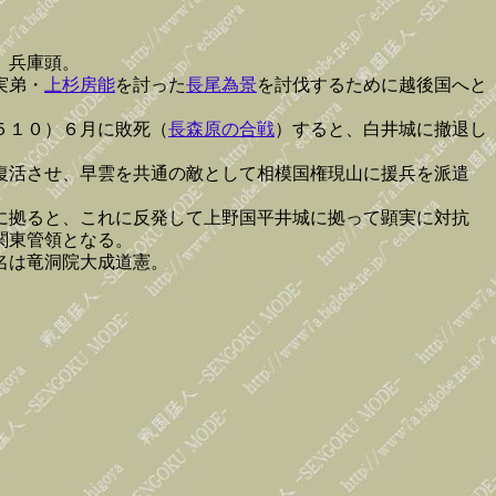
。兵庫頭。
実弟・
上杉房能
を討った
長尾為景
を討伐するために越後国へと
５１０）６月に敗死（
長森原の合戦
）すると、白井城に撤退し
復活させ、早雲を共通の敵として相模国権現山に援兵を派遣
に拠ると、これに反発して上野国平井城に拠って顕実に対抗
関東管領となる。
名は竜洞院大成道憲。