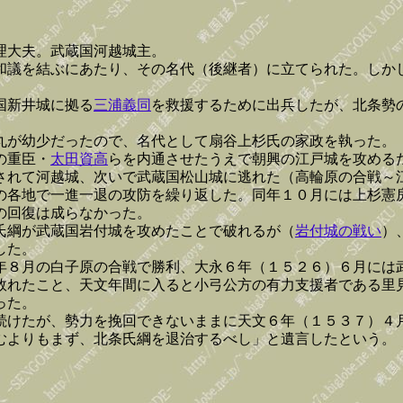
理大夫。武蔵国河越城主。
和議を結ぶにあたり、その名代（後継者）に立てられた。しか
国新井城に拠る
三浦義同
を救援するために出兵したが、北条勢
丸が幼少だったので、名代として扇谷上杉氏の家政を執った。
の重臣・
太田資高
らを内通させたうえで朝興の江戸城を攻める
されて河越城、次いで武蔵国松山城に逃れた（高輪原の合戦～
の各地で一進一退の攻防を繰り返した。同年１０月には上杉憲
の回復は成らなかった。
氏綱が武蔵国岩付城を攻めたことで破れるが（
岩付城の戦い
）
した。
年８月の白子原の合戦で勝利、大永６年（１５２６）６月には
敗れたこと、天文年間に入ると小弓公方の有力支援者である里
った。
続けたが、勢力を挽回できないままに天文６年（１５３７）４
むよりもまず、北条氏綱を退治するべし」と遺言したという。