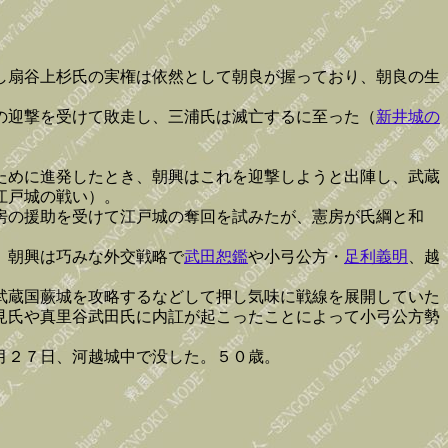
し扇谷上杉氏の実権は依然として朝良が握っており、朝良の生
の迎撃を受けて敗走し、三浦氏は滅亡するに至った（
新井城の
ために進発したとき、朝興はこれを迎撃しようと出陣し、武蔵
江戸城の戦い）。
房の援助を受けて江戸城の奪回を試みたが、憲房が氏綱と和
、朝興は巧みな外交戦略で
武田恕鑑
や小弓公方・
足利義明
、越
武蔵国蕨城を攻略するなどして押し気味に戦線を展開していた
見氏や真里谷武田氏に内訌が起こったことによって小弓公方勢
月２７日、河越城中で没した。５０歳。