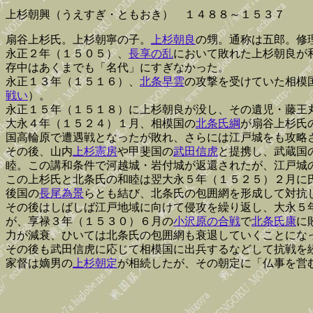
上杉朝興（うえすぎ・ともおき） １４８８～１５３７
扇谷上杉氏。上杉朝寧の子。
上杉朝良
の甥。通称は五郎。修
永正２年（１５０５）、
長享の乱
において敗れた上杉朝良が
存中はあくまでも「名代」にすぎなかった。
永正１３年（１５１６）、
北条早雲
の攻撃を受けていた相模
戦い
）。
永正１５年（１５１８）に上杉朝良が没し、その遺児・藤王
大永４年（１５２４）１月、相模国の
北条氏綱
が扇谷上杉氏
国高輪原で遭遇戦となったが敗れ、さらには江戸城をも攻略
その後、山内
上杉憲房
や甲斐国の
武田信虎
と提携し、武蔵国
睦。この講和条件で河越城・岩付城が返還されたが、江戸城
この上杉氏と北条氏の和睦は翌大永５年（１５２５）２月に
後国の
長尾為景
らとも結び、北条氏の包囲網を形成して対抗
その後はしばしば江戸地域に向けて侵攻を繰り返し、大永５
が、享禄３年（１５３０）６月の
小沢原の合戦
で
北条氏康
に
力が減衰、ひいては北条氏の包囲網も衰退していくことにな
その後も武田信虎に応じて相模国に出兵するなどして抗戦を
家督は嫡男の
上杉朝定
が相続したが、その朝定に「仏事を営