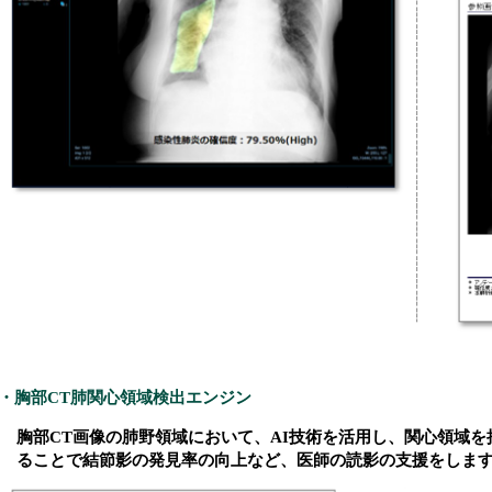
・胸部CT肺関心領域検出エンジン
胸部CT画像の肺野領域において、AI技術を活用し、関心領域
ることで結節影の発見率の向上など、医師の読影の支援をしま