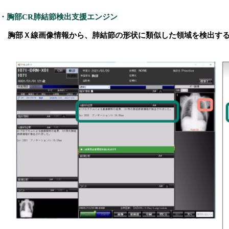
・胸部CR肺結節検出支援エンジン
胸部Ｘ線画像情報から、肺結節の形状に類似した領域を検出す