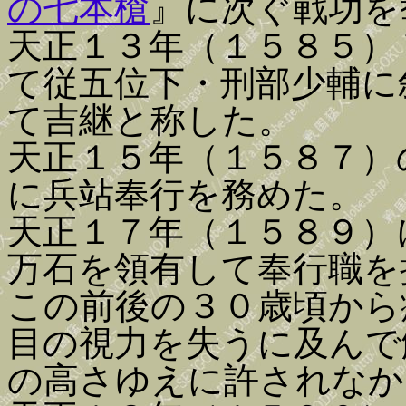
の七本槍
』に次ぐ戦功を
天正１３年（１５８５）
て従五位下・刑部少輔に
て吉継と称した。
天正１５年（１５８７）
に兵站奉行を務めた。
天正１７年（１５８９）
万石を領有して奉行職を
この前後の３０歳頃から
目の視力を失うに及んで
の高さゆえに許されなか