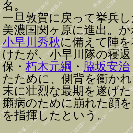
名。
一旦敦賀に戻って挙兵し
美濃国関ヶ原に進出。か
小早川秀秋
に備えて陣を
けたが、小早川隊の寝返
保・
朽木元綱
・
脇坂安治
たために、側背を衝かれ
末に壮烈な最期を遂げた
癩病のために崩れた顔を
を指揮したという。