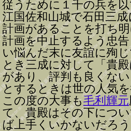
従うために１千の兵を以
江国佐和山城で石田三成
計画があることを打ち明
計画を中止するよう忠告
い悩んだ末に友誼に殉じ
とき三成に対して「貴殿
があり、評判も良くない
とするときは世の人気を
この度の大事も
毛利輝元
て、貴殿はその下につい
ば上手くいかないだろう