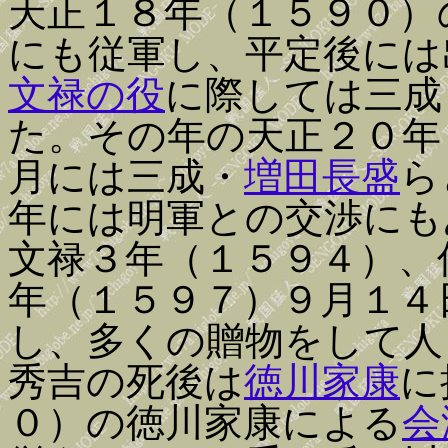
天正１８年（１５９０）
にも従軍し、平定後には
文禄の役
に際しては三成
た。その年の天正２０年
月には三成・
増田長盛
ら
年には明軍との交渉にも
文禄３年（１５９４）、
年（１５９７）９月１４
し、多くの贈物をして人
秀吉の死後は
徳川家康
に
０）の徳川家康による
会