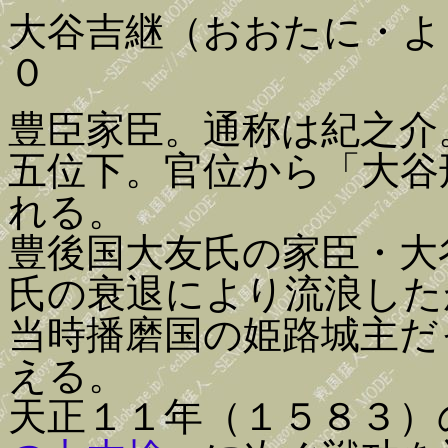
大谷吉継（おおたに・よ
０
豊臣家臣。通称は紀之介
五位下。官位から「大谷
れる。
豊後国大友氏の家臣・大
氏の衰退により流浪した
当時播磨国の姫路城主だ
える。
天正１１年（１５８３）