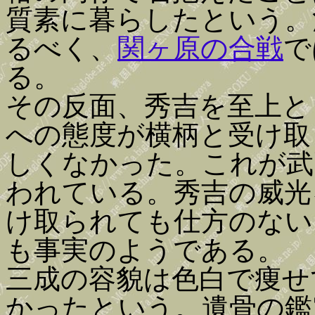
質素に暮らしたという。
るべく、
関ヶ原の合戦
で
る。
その反面、秀吉を至上と
への態度が横柄と受け取
しくなかった。これが武
われている。秀吉の威光
け取られても仕方のない
も事実のようである。
三成の容貌は色白で痩せ
かったという。遺骨の鑑