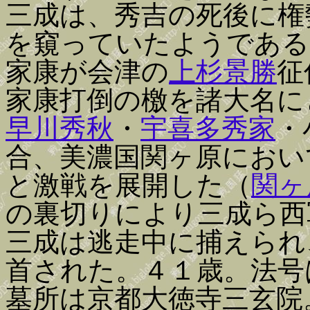
三成は、秀吉の死後に権
を窺っていたようである
家康が会津の
上杉景勝
征
家康打倒の檄を諸大名に
早川秀秋
・
宇喜多秀家
・
合、美濃国関ヶ原におい
と激戦を展開した（
関ヶ
の裏切りにより三成ら西
三成は逃走中に捕えられ
首された。４１歳。法号
墓所は京都大徳寺三玄院