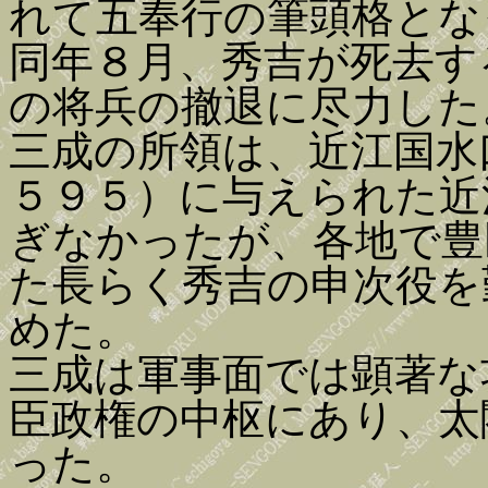
れて五奉行の筆頭格とな
同年８月、秀吉が死去す
の将兵の撤退に尽力した
三成の所領は、近江国水
５９５）に与えられた近
ぎなかったが、各地で豊
た長らく秀吉の申次役を
めた。
三成は軍事面では顕著な
臣政権の中枢にあり、太
った。