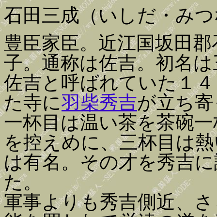
石田三成（いしだ・みつ
豊臣家臣。近江国坂田郡
子。通称は佐吉。初名は
佐吉と呼ばれていた１４
た寺に
羽柴秀吉
が立ち寄
一杯目は温い茶を茶碗一
を控えめに、三杯目は熱
は有名。その才を秀吉に
た。
軍事よりも秀吉側近、さ