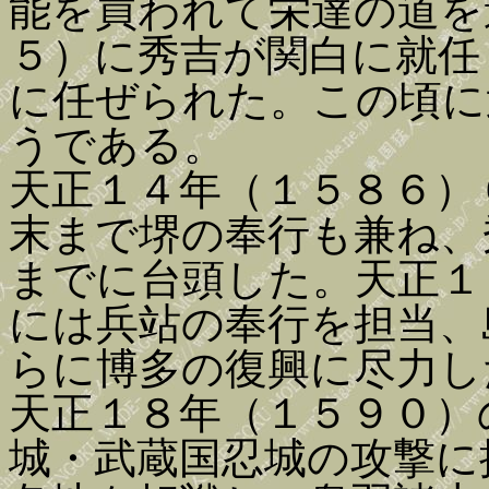
能を買われて栄達の道を
５）に秀吉が関白に就任
に任ぜられた。この頃に
うである。
天正１４年（１５８６）
末まで堺の奉行も兼ね、
までに台頭した。天正１
には兵站の奉行を担当、
らに博多の復興に尽力し
天正１８年（１５９０）
城・武蔵国忍城の攻撃に