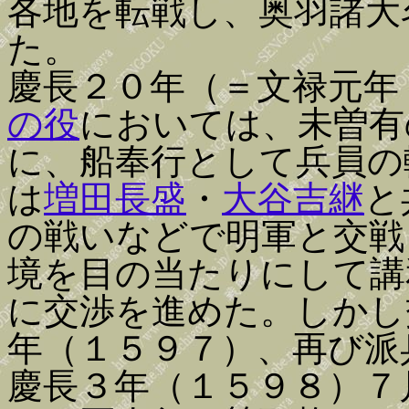
各地を転戦し、奥羽諸大
た。
慶長２０年（＝文禄元年
の役
においては、未曽有
に、船奉行として兵員の
は
増田長盛
・
大谷吉継
と
の戦いなどで明軍と交戦
境を目の当たりにして講
に交渉を進めた。しかし
年（１５９７）、再び派
慶長３年（１５９８）７