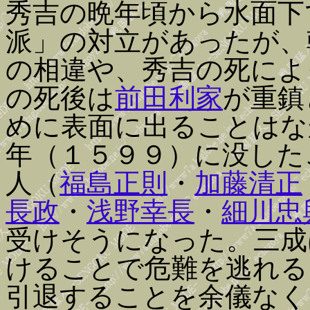
秀吉の晩年頃から水面下
派」の対立があったが、
の相違や、秀吉の死によ
の死後は
前田利家
が重鎮
めに表面に出ることはな
年（１５９９）に没した
人（
福島正則
・
加藤清正
長政
・
浅野幸長
・
細川忠
受けそうになった。三成
けることで危難を逃れる
引退することを余儀なく