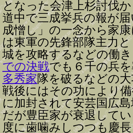
となった会津上杉討伐か
道中で三成挙兵の報が届
成憎し」の一念から家康
は東軍の先鋒部隊主力と
城を攻略するなどの働き
での決戦
でも６千の兵を
多秀家
隊を破るなどの大
戦後にはその功により備
に加封されて安芸国広島
だが豊臣家が衰退してい
度に歯噛みしつつも慶長