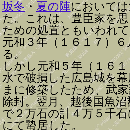
坂冬
・
夏の陣
においては
た。これは、豊臣家を思
ための処置ともいわれて
元和３年（１６１７）６
る。
しかし元和５年（１６１
水で破損した広島城を幕
まに修築したため、武家
除封。翌月、越後国魚沼
で２万石の計４万５千石
にて蟄居した。