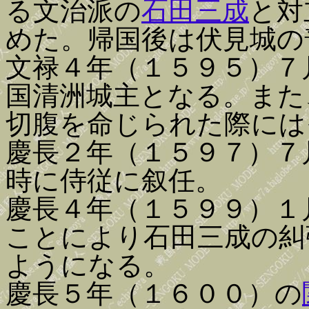
る文治派の
石田三成
と対
めた。帰国後は伏見城の
文禄４年（１５９５）７
国清洲城主となる。また
切腹を命じられた際には
慶長２年（１５９７）７
時に侍従に叙任。
慶長４年（１５９９）１
ことにより石田三成の糾
ようになる。
慶長５年（１６００）の