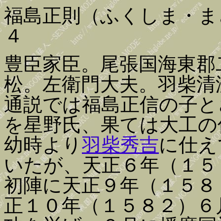
福島正則（ふくしま・ま
４
豊臣家臣。尾張国海東郡
松。左衛門大夫。羽柴清
通説では福島正信の子と
を星野氏、果ては大工の
幼時より
羽柴秀吉
に仕え
いたが、天正６年（１５
初陣に天正９年（１５８
正１０年（１５８２）６