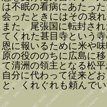
は不眠の看病にあたった
会ったときにはその哀れ
また、尾張国に転封され
てくれた甚目寺という寺
恩に報いるために米や味
原の役ののちに広島に移
て清洲の領主となる松平
自分に代わって従来どお
と、くれぐれも頼んでい