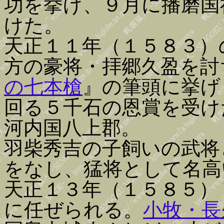
功を挙げ、９月に播磨国
けた。
天正１１年（１５８３）
方の豪将・拝郷久盈を討
の七本槍
』の筆頭に挙げ
回る５千石の恩賞を受け
河内国八上郡。
羽柴秀吉の子飼いの武将
をなし、猛将として名高
天正１３年（１５８５）
に任ぜられる。
小牧・長