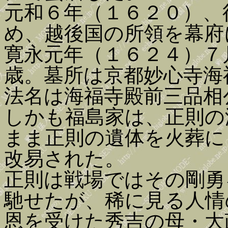
元和６年（１６２０）、
め、越後国の所領を幕府
寛永元年（１６２４）７
歳。墓所は京都妙心寺海
法名は海福寺殿前三品相
しかも福島家は、正則の
まま正則の遺体を火葬に
改易された。
正則は戦場ではその剛勇
馳せたが、稀に見る人情
恩を受けた秀吉の母・大