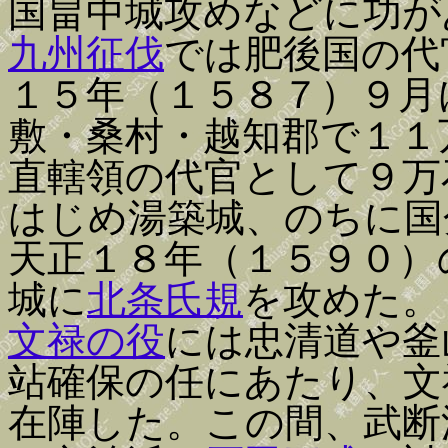
国畠中城攻めなどに功が
九州征伐
では肥後国の代
１５年（１５８７）９月
敷・桑村・越知郡で１１
直轄領の代官として９万
はじめ湯築城、のちに国
天正１８年（１５９０）
城に
北条氏規
を攻めた。
文禄の役
には忠清道や釜
站確保の任にあたり、文
在陣した。この間、武断