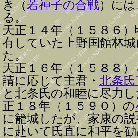
き（
若神子の合戦
）には
る。
天正１４年（１５８６）
有していた上野国館林城
た。
天正１６年（１５８８）
請に応じて主君・
北条氏
と北条氏の和睦に尽力し
正１８年（１５９０）の
に籠城したが、家康の説
に赴いて氏直に和平を勧