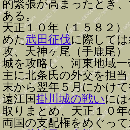
的緊張が高まったとき、
ある。
天正１０年（１５８２）
めた
武田征伐
に際しては
攻、天神ヶ尾（手鹿尾）
城を攻略し、河東地域一
主に北条氏の外交を担当
末から翌年５月にかけて
遠江国
掛川城の戦い
には
取りまとめ、天正１０年
両国の支配権をめぐって