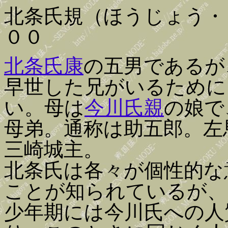
北条氏規（ほうじょう・
００
北条氏康
の五男であるが
早世した兄がいるために
い。母は
今川氏親
の娘で
母弟。通称は助五郎。左
三崎城主。
北条氏は各々が個性的な
ことが知られているが、
少年期には今川氏への人