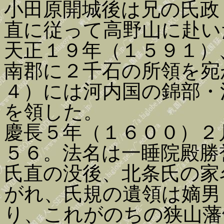
小田原開城後は兄の氏政
直に従って高野山に赴い
天正１９年（１５９１）
南郡に２千石の所領を宛
４）には河内国の錦部・
を領した。
慶長５年（１６００）２
５６。法名は一睡院殿勝
氏直の没後、北条氏の家
がれ、氏規の遺領は嫡男
り、これがのちの狭山藩