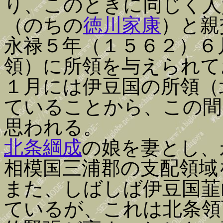
り、このときに同じく人
（のちの
徳川家康
）と親
永禄５年（１５６２）６
領）に所領を与えられて
１月には伊豆国の所領（
ていることから、この間
思われる。
北条綱成
の娘を妻とし、
相模国三浦郡の支配領域
また、しばしば伊豆国韮
ているが、これは北条領