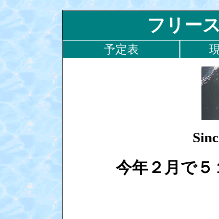
フリー
予定表
Si
今年２月で５