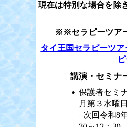
現在は特別な場合を除
※※セラピーツア
タイ王国セラピーツア
ピ
講演・セミナ
保護者セミ
月第３水曜
−次回令和8年
30～12：30