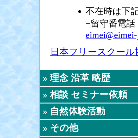
不在時は下
−留守番電話 0
eimei@eimei-
日本フリースクール
» 理念 沿革 略歴
− 初めての方へ
» 相談 セミナー依頼
− 英明塾ってどんな？
− ご相談はこちら
» 自然体験活動
− 取り組み
− 講演・講義・研修などの依頼
− 沿革
− 2021年度（2021年4月～）体験活動予定
» その他
− ボランティアスタッフの募集
− タイ王国ツアー・2021年4月～2022年4月