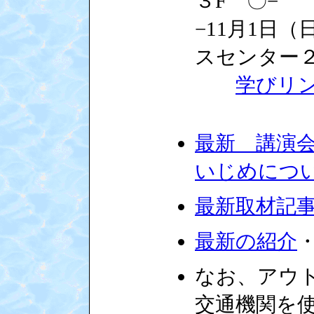
３F 〇−
−11月1日
スセンター２
学びリ
最新 講演
いじめにつ
最新取材記
最新の紹介
なお、アウト
交通機関を