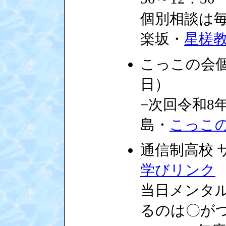
個別相談は毎週
楽坂・
星槎
こっこの会
日）
−次回令和8
島・
こっこ
通信制高校
学びリンク
当日メンタ
るのは〇が