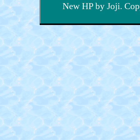
− NPO JENOC
New HP by Joji. Copy
− 石垣ツアー・2021年4月～
− 過去の予定表
− パプアニューギニア 自然体験・2021年4
− メンタル・セラピスト養成講座
− パプアニューギニア写真集
− 文部科学省ヒアリング議事録
− ＰＮＧジャパンコーナー
− いじめについて
− イルカ・セラピーについて
− ひきこもりについて
− 携帯について
− 海外ホームスティ・留学
− 新「侑の英明通信」
− ブログ「セラピー・ヒーリング」
− English Site
− What's EIMEI School?
− LINK