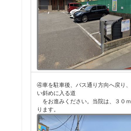
④車を駐車後、バス通り方向へ戻り
い斜めに入る道
を
お進みください。当院
は、３０
ります。