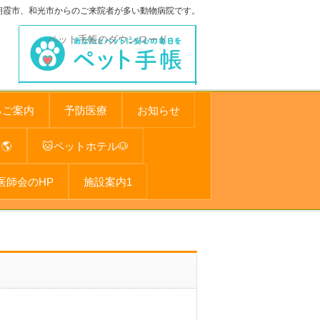
朝霞市、和光市からのご来院者が多い動物病院です。
ペット手帳のダウンロード
るご案内
予防医療
お知らせ
🌎
🐱ペットホテル🐶
医師会のHP
施設案内1