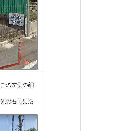
細
、この左側の
ｍ先の右側にあ