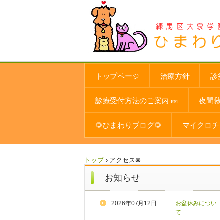
トップページ
治療方針
診
診療受付方法のご案内 🎫
夜間
🌻ひまわりブログ🌻
マイクロチ
トップ
›
アクセス🚘
お知らせ
2026年07月12日
お盆休みについ
て