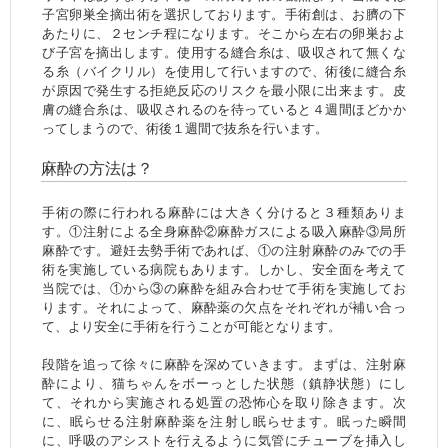
子宮卵巣全摘出術を選択しております。手術創は、お臍の下
あたりに、２センチ程になります。そこから左右の卵巣およ
び子宮を摘出します。使用する縫合糸は、吸収されて無くな
る糸（バイクリル）を使用して行いますので、術後に縫合糸
が原因で発生する拒絶反応のリスクを最小限に出来ます。皮
膚の縫合糸は、吸収されるのを待っていると４週間ほどかか
ってしまうので、術後１週間で抜糸を行います。
麻酔の方法は？
手術の際に行われる麻酔には大きく分けると３種類ありま
す。①注射による全身麻酔②麻酔ガスによる吸入麻酔③局所
麻酔です。避妊去勢手術であれば、①の注射麻酔のみでの手
術を実施している病院もあります。しかし、安全面を考えて
当院では、①から③の麻酔を組み合わせて手術を実施してお
ります。それによって、麻酔薬の欠点をそれぞれが補い合っ
て、より安全に手術を行うことが可能となります。
段階を追って徐々に麻酔を深めていきます。まずは、注射麻
酔により、猫ちゃんをボーっとした状態（鎮静状態）にし
て、それから実施される処置の恐怖心を取り除きます。次
に、眠らせる注射麻酔薬を注射し眠らせます。眠った瞬間
に、呼吸のアシストを行えるように気管にチューブを挿入し