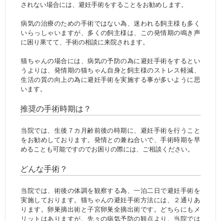
されない場合には、避妊手術をすることをお勧めします。
病気の治療のための手術ではない為、迷われる飼主様も多く
いらっしゃいますが、多くの飼主様は、この発情期の鳴き声
に困り果てて、手術の相談に来院されます。
猫ちゃんの場合には、病気の予防の為に避妊手術をするとい
うよりは、発情期の猫ちゃん自身と飼主様のストレス軽減、
生活の質の向上の為に避妊手術を実施する事が多いように思
います。
推奨の手術時期は？
当院では、生後７カ月齢前後の時期に、避妊手術を行うこと
をお勧めしております。発情との兼ね合いで、手術時期を早
めることも可能ですのでお困りの際には、ご相談ください。
どんな手術？
当院では、術後の体調を観察する為、一泊二日で避妊手術を
実施しております。猫ちゃんの避妊手術方法には、２通りあ
ります。卵巣摘出術と子宮卵巣全摘出術です。どちらにもメ
リットはありますが、先々の病気予防の観点より、当院では