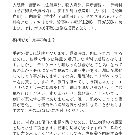
入院費、麻酔料（注射麻酔、吸入麻酔、局所麻酔）、手術料
（子宮卵巣全摘出術）、皮下注射（点滴剤、抗生剤、消炎鎮
痛剤）、内服薬（抗生剤７日間分）が、全て含まれるパック
料金となっております。診察料（初診\1,200-、再診\500-）お
よび、それぞれの消費税は別途必要となります。
術後の注意事項は？
手術の翌日に退院となります。退院時は、創口をカバーする
ために、包帯で作った洋服を着用した状態で退院となりま
す。しかし、デリケートな猫ちゃんは傷がとても気になって
服の上から必死になって舐めてしまう事があり、創口が悪化
してしまう事があります。その為、退院時にエリザベスカラ
ーをお貸ししますので、創口を舐めてしまう猫ちゃんは、エ
リザベスカラーの装着をして、創口を舐めさせないようにお
気を付けください。走り回ったり、飛び回ったくらいでは、
創口が悪化する事はありませんが、唯一、舐めてしまうと傷
口が悪化し、再縫合等の追加処置が必要になることがありま
すので、その点にはお気を付けください。
また、術後には傷口の化膿を防ぐために、抗生物質の内服薬
を処方させて頂きます。粉末と錠剤がありますので、飲みや
すい方をお伝えください。どうしても、内服薬を内服する事