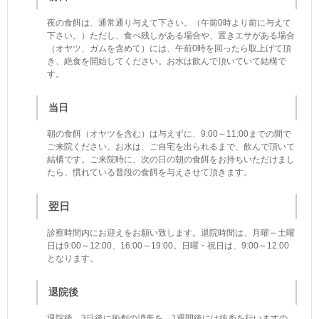
夜の食餌は、通常通り与えて下さい。（午前0時より前に与えて
下さい。）ただし、食べ残しがある場合や、置きエサがある場合
（オヤツ、ガムを含めて）には、午前0時を回ったら取上げて頂
き、絶食を開始してください。お水は飲んで頂いていて結構で
す。
当日
朝の食餌（オヤツを含む）は与えずに、9:00～11:00までの間で
ご来院ください。お水は、ご自宅を出られるまで、飲んで頂いて
結構です。ご来院時に、次の日の朝の食餌をお持ちいただけまし
たら、慣れている普段の食餌を与えさせて頂きます。
翌日
診察時間内にお迎えをお願い致します。退院時間は、月曜～土曜
日は9:00～12:00、16:00～19:00。日曜・祝日は、9:00～12:00
となります。
退院後
退院後、3日後に術創の消毒を、1週間後には抜糸を行いますの