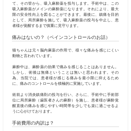
て、その管から、吸入麻酔薬を投与します。手術中は、この
吸入麻酔薬がメインの麻酔薬になります。それにより、最大
限の安全性向上を図ることができます。最後に、鎮痛を目的
として、局所麻酔を施して、吸入麻酔薬の投与を中止し、患
者様が覚醒するまで慎重に見守ります。
痛みはないの？（ペインコントロールのお話）
猫ちゃんは元々脳内麻薬の作用で、様々な痛みを感じにくい
動物と言われています。
麻酔中は、麻酔薬の効果で痛みを感じることはありません。
しかし、術後は無痛ということは無いと思われます。その
為、当院では、患者様が感じる痛みを最小限に抑えるため
に、痛みのコントロールを積極的に実施しています。
術前より消炎鎮痛剤の投与を行い、さらに、手術中に手術部
位に局所麻酔（歯医者さんの麻酔）を施し、患者様が麻酔覚
醒直後の痛みを感じやすい時間帯を少しでも楽に過ごせるよ
うに心がけております。
手術費用の内訳は？